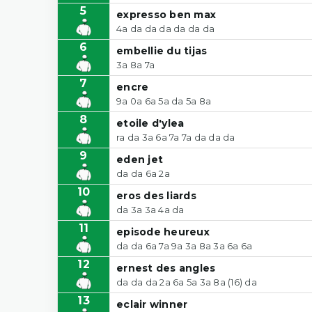
5
expresso ben max
4a da da da da da da
6
embellie du tijas
3a 8a 7a
7
encre
9a 0a 6a 5a da 5a 8a
8
etoile d'ylea
ra da 3a 6a 7a 7a da da da
9
eden jet
da da 6a 2a
10
eros des liards
da 3a 3a 4a da
11
episode heureux
da da 6a 7a 9a 3a 8a 3a 6a 6a
12
ernest des angles
da da da 2a 6a 5a 3a 8a (16) da
13
eclair winner