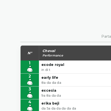
Parta
Cheval
N°
Performance
1
exode royal
in di t
2
early life
8a da da da
3
excesia
9a 8a da da
4
erika beji
da 5a da da da da da