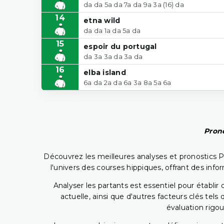
da da 5a da 7a da 9a 3a (16) da
14
etna wild
da da 1a da 5a da
15
espoir du portugal
da 3a 3a da 3a da
16
elba island
6a da 2a da 6a 3a 8a 5a 6a
Prono
Découvrez les meilleures analyses et pronostics 
l'univers des courses hippiques, offrant des info
Analyser les partants est essentiel pour établ
actuelle, ainsi que d'autres facteurs clés te
évaluation rigou