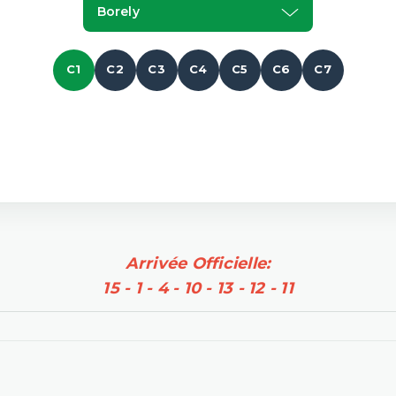
Borely
C1
C2
C3
C4
C5
C6
C7
Arrivée Officielle:
15 - 1 - 4 - 10 - 13 - 12 - 11