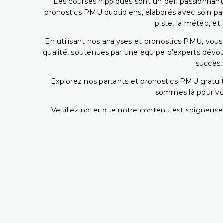
Les courses hippiques sont un défi passionnant,
pronostics PMU quotidiens, élaborés avec soin pa
piste, la météo, et
En utilisant nos analyses et pronostics PMU, vou
qualité, soutenues par une équipe d'experts dévoué
succès,
Explorez nos partants et pronostics PMU gratuits
sommes là pour vous
Veuillez noter que notre contenu est soigneusem