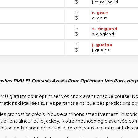
3
j.m. roubaud
h
r. gout
3
e. gout
h
s. cingland
3
s. cingland
f
j. guelpa
3
j. guelpa
stics PMU Et Conseils Avisés Pour Optimiser Vos Paris Hip
PMU gratuits pour optimiser vos choix avant chaque course. No
rmations détaillées sur les partants ainsi que des prédictions 
ir des pronostics précis. Nous examinons attentivement l'histo
ls que l'entraîneur et le jockey. Notre méthodologie avancée 
reuse de la condition actuelle des chevaux, garantissant des pr