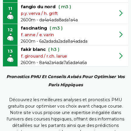
fangio du nord
( m3 )
11
p.y. verva / h. grift
2600m - da4a4ada8ada1a4a
fascinating
( m3 )
12
f. anne / e. varin
2600m - 6a2adada2ada8a4adada
fakir blanc
( h3 )
13
f. girouard / r.ch. larue
2600m - 8a4a2a4ada7a5ada4a6a
Pronostics PMU Et Conseils Avisés Pour Optimiser Vos
Paris Hippiques
Découvrez les meilleures analyses et pronostics PMU
gratuits pour optimiser vos choix avant chaque course.
Notre site vous propose une expertise inégalée dans
l'univers des courses hippiques, offrant des informations
détaillées sur les partants ainsi que des prédictions