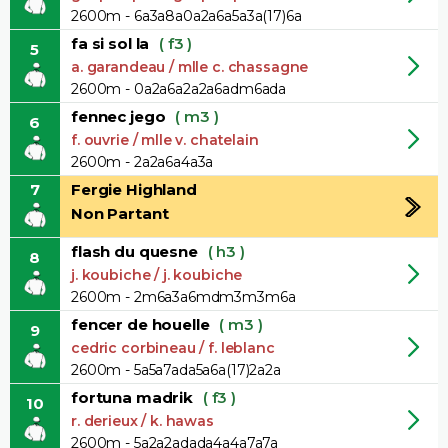
2600m - 6a3a8a0a2a6a5a3a(17)6a
fa si sol la
( f3 )
5
a. garandeau / mlle c. chassagne
2600m - 0a2a6a2a2a6adm6ada
fennec jego
( m3 )
6
f. ouvrie / mlle v. chatelain
2600m - 2a2a6a4a3a
7
Fergie Highland
Non Partant
flash du quesne
( h3 )
8
j. koubiche / j. koubiche
2600m - 2m6a3a6mdm3m3m6a
fencer de houelle
( m3 )
9
cedric corbineau / f. leblanc
2600m - 5a5a7ada5a6a(17)2a2a
fortuna madrik
( f3 )
10
r. derieux / k. hawas
2600m - 5a2a2adada4a4a7a7a