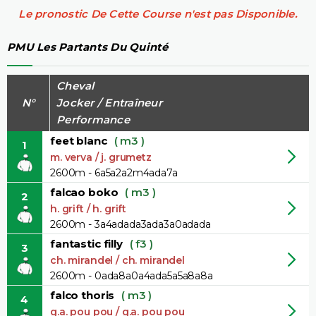
Le pronostic De Cette Course n'est pas Disponible.
PMU Les Partants Du Quinté
Cheval
N°
Jocker / Entraîneur
Performance
feet blanc
( m3 )
1
m. verva / j. grumetz
2600m - 6a5a2a2m4ada7a
falcao boko
( m3 )
2
h. grift / h. grift
2600m - 3a4adada3ada3a0adada
fantastic filly
( f3 )
3
ch. mirandel / ch. mirandel
2600m - 0ada8a0a4ada5a5a8a8a
falco thoris
( m3 )
4
g.a. pou pou / g.a. pou pou