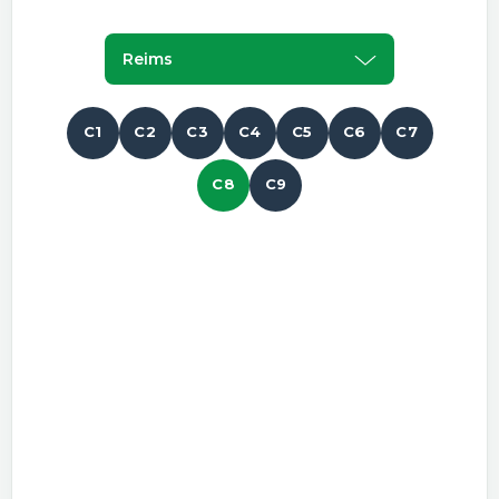
Reims
C1
C2
C3
C4
C5
C6
C7
C8
C9