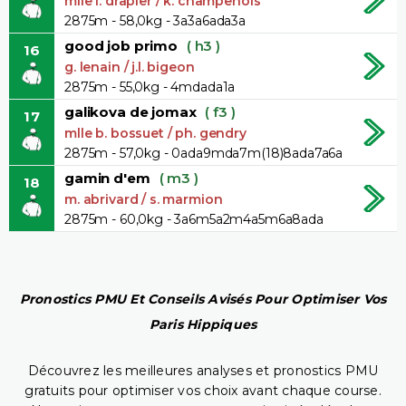
mlle l. drapier / k. champenois
2875m - 58,0kg - 3a3a6ada3a
good job primo
( h3 )
16
g. lenain / j.l. bigeon
2875m - 55,0kg - 4mdada1a
galikova de jomax
( f3 )
17
mlle b. bossuet / ph. gendry
2875m - 57,0kg - 0ada9mda7m(18)8ada7a6a
gamin d'em
( m3 )
18
m. abrivard / s. marmion
2875m - 60,0kg - 3a6m5a2m4a5m6a8ada
Pronostics PMU Et Conseils Avisés Pour Optimiser Vos
Paris Hippiques
Découvrez les meilleures analyses et pronostics PMU
gratuits pour optimiser vos choix avant chaque course.