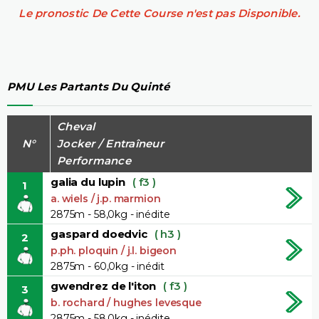
Le pronostic De Cette Course n'est pas Disponible.
PMU Les Partants Du Quinté
Cheval
N°
Jocker / Entraîneur
Performance
galia du lupin
( f3 )
1
a. wiels / j.p. marmion
2875m - 58,0kg - inédite
gaspard doedvic
( h3 )
2
p.ph. ploquin / j.l. bigeon
2875m - 60,0kg - inédit
gwendrez de l'iton
( f3 )
3
b. rochard / hughes levesque
2875m - 58,0kg - inédite