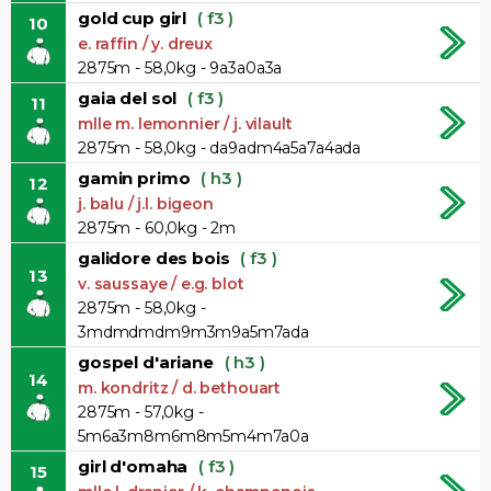
gold cup girl
( f3 )
10
e. raffin / y. dreux
2875m - 58,0kg - 9a3a0a3a
gaia del sol
( f3 )
11
mlle m. lemonnier / j. vilault
2875m - 58,0kg - da9adm4a5a7a4ada
gamin primo
( h3 )
12
j. balu / j.l. bigeon
2875m - 60,0kg - 2m
galidore des bois
( f3 )
13
v. saussaye / e.g. blot
2875m - 58,0kg -
3mdmdmdm9m3m9a5m7ada
gospel d'ariane
( h3 )
14
m. kondritz / d. bethouart
2875m - 57,0kg -
5m6a3m8m6m8m5m4m7a0a
girl d'omaha
( f3 )
15