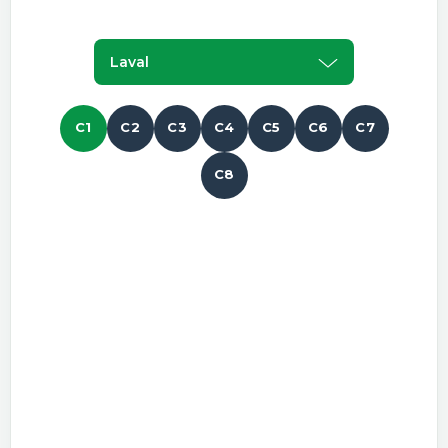
Laval
C1
C2
C3
C4
C5
C6
C7
C8