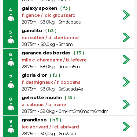
galaxy spoken
( f3 )
4
f. gence / loic groussard
2875m - 58,0kg - 6mdadada
ganolito
( h3 )
5
m. mottier / d. cherbonnel
2875m - 60,0kg - 5mdm
garance des bordes
( f3 )
6
mlle c. cheradame / b. lefevre
2875m - 58,0kg - dmdm5m
gloria d'or
( f3 )
7
f. desmigneux / r. coppens
2875m - 58,0kg - 6a5adada4a
gelinotte moulin
( f3 )
8
a. dabouis / b. marie
2875m - 58,0kg - 0m4m5m6mdm6mdm
grandioso
( h3 )
9
leo abrivard / l.cl. abrivard
2875m - 60,0kg - 6m2ada