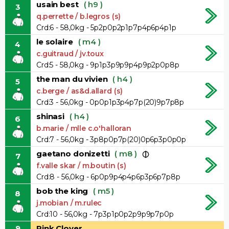
usain best
( h9 )
3
q.perrette / b.legros (s)
Crd:6 - 58,0kg - 5p2p0p2p1p7p4p6p4p1p
le solaire
( m4 )
4
c.guitraud / jv.toux
Crd:5 - 58,0kg - 9p1p3p9p9p4p9p2p0p8p
the man du vivien
( h4 )
5
c.berge / as&d.allard (s)
Crd:3 - 56,0kg - 0p0p1p3p4p7p(20)9p7p8p
shinasi
( h4 )
6
b.marie / mlle c.o'halloran
Crd:7 - 56,0kg - 3p8p0p7p(20)0p6p3p0p0p
gaetano donizetti
( m8 )
7
f.valle skar / m.boutin (s)
Crd:8 - 56,0kg - 6p0p9p4p4p6p3p6p7p8p
bob the king
( m5 )
8
j.mobian / m.rulec
Crd:10 - 56,0kg - 7p3p1p0p2p9p9p7p0p
9
Pink Clover