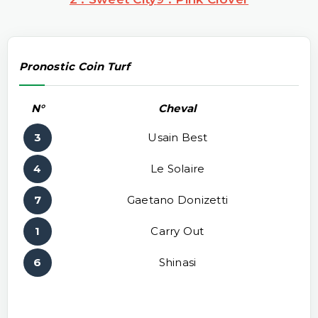
Pronostic Coin Turf
N°
Cheval
3
Usain Best
4
Le Solaire
7
Gaetano Donizetti
1
Carry Out
6
Shinasi