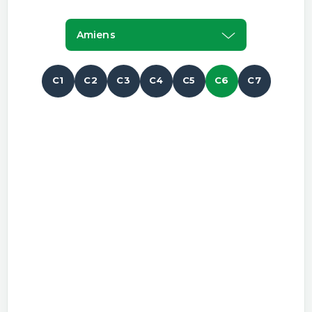
Amiens
C1
C2
C3
C4
C5
C6
C7