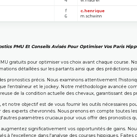
4
f
c.henrique
6
m.schwinn
stics PMU Et Conseils Avisés Pour Optimiser Vos Paris Hip
PMU gratuits pour optimiser vos choix avant chaque course. No
rmations détaillées sur les partants ainsi que des prédictions 
ir des pronostics précis. Nous examinons attentivement l'histo
ls que l'entraîneur et le jockey. Notre méthodologie avancée 
reuse de la condition actuelle des chevaux, garantissant des pr
 et notre objectif est de vous fournir les outils nécessaires 
r des experts chevronnés. Nous prenons en compte toutes les v
 d'autres paramètres cruciaux pour vous offrir des pronostics qui
s augmentez significativement vos opportunités de gains. Nou
s à l'excellence dans l'analyse des courses hippiques. Faites 