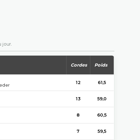
 jour.
Cordes
Poids
12
61,5
ieder
13
59,0
8
60,5
7
59,5