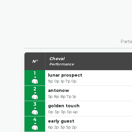
Parta
Cheval
N°
Performance
1
lunar prospect
9p 0p 1p 7p 0p
2
antonow
5p 8p 8p 7p 1p
3
golden touch
0p 3p 3p 3p 4p
4
early guest
6p 2p 3p 5p 2p