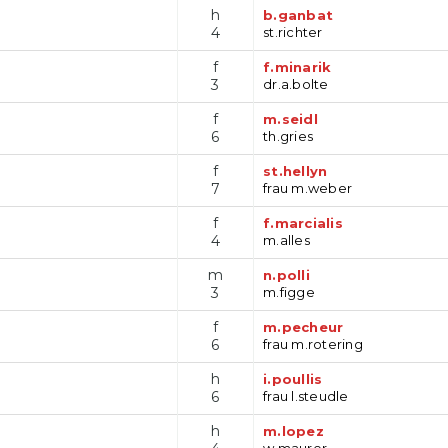
h
b.ganbat
4
st.richter
f
f.minarik
3
dr.a.bolte
f
m.seidl
6
th.gries
f
st.hellyn
7
frau m.weber
f
f.marcialis
4
m.alles
m
n.polli
3
m.figge
f
m.pecheur
6
frau m.rotering
h
i.poullis
6
frau l.steudle
h
m.lopez
w.maurer