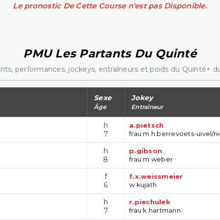
Le pronostic De Cette Course n'est pas Disponible.
PMU Les Partants Du Quinté
nts, performances, jockeys, entraîneurs et poids du Quinté+ du
Sexe
Jokey
Âge
Entraîneur
h
a.pietsch
7
frau m.h.berrevoets-uivel/n
h
p.gibson
8
frau m.weber
f
f.x.weissmeier
6
w.kujath
h
r.piechulek
7
frau k.hartmann