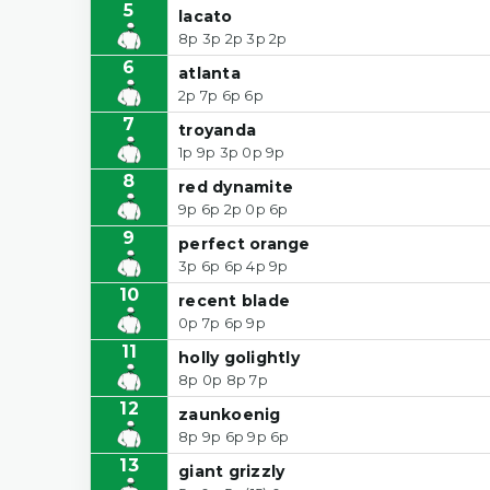
5
lacato
8p 3p 2p 3p 2p
6
atlanta
2p 7p 6p 6p
7
troyanda
1p 9p 3p 0p 9p
8
red dynamite
9p 6p 2p 0p 6p
9
perfect orange
3p 6p 6p 4p 9p
10
recent blade
0p 7p 6p 9p
11
holly golightly
8p 0p 8p 7p
12
zaunkoenig
8p 9p 6p 9p 6p
13
giant grizzly