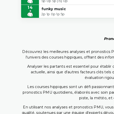
5p 0p 5p (15) 0p
14
funky music
2p 1p 0p 1p 5p
Prono
Découvrez les meilleures analyses et pronostics 
l'univers des courses hippiques, offrant des info
Analyser les partants est essentiel pour établ
actuelle, ainsi que d'autres facteurs clés te
évaluation rigou
Les courses hippiques sont un défi passionnant,
pronostics PMU quotidiens, élaborés avec soin pa
piste, la météo, et
En utilisant nos analyses et pronostics PMU, vou
qualité, soutenues par une équipe d'experts dévoué