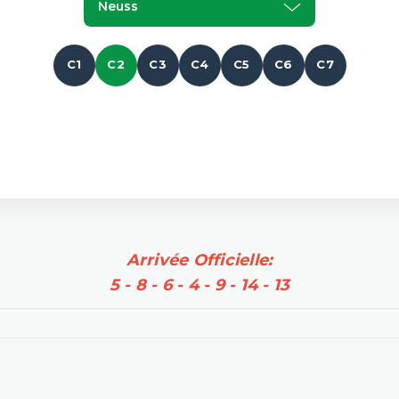
Neuss
C1
C2
C3
C4
C5
C6
C7
Arrivée Officielle:
5 - 8 - 6 - 4 - 9 - 14 - 13