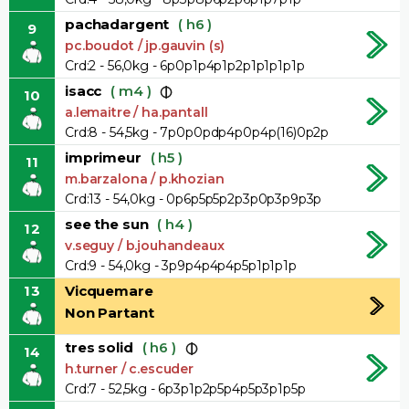
pachadargent
( h6 )
9
pc.boudot / jp.gauvin (s)
Crd:2 - 56,0kg - 6p0p1p4p1p2p1p1p1p1p
isacc
( m4 )
10
a.lemaitre / ha.pantall
Crd:8 - 54,5kg - 7p0p0pdp4p0p4p(16)0p2p
imprimeur
( h5 )
11
m.barzalona / p.khozian
Crd:13 - 54,0kg - 0p6p5p5p2p3p0p3p9p3p
see the sun
( h4 )
12
v.seguy / b.jouhandeaux
Crd:9 - 54,0kg - 3p9p4p4p4p5p1p1p1p
13
Vicquemare
Non Partant
tres solid
( h6 )
14
h.turner / c.escuder
Crd:7 - 52,5kg - 6p3p1p2p5p4p5p3p1p5p