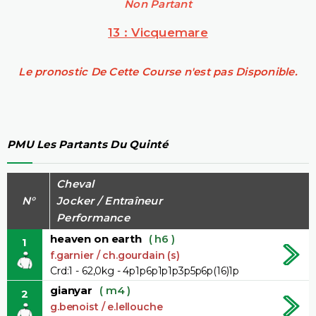
Non Partant
13 : Vicquemare
Le pronostic De Cette Course n'est pas Disponible.
PMU Les Partants Du Quinté
Cheval
N°
Jocker / Entraîneur
Performance
heaven on earth
( h6 )
1
f.garnier / ch.gourdain (s)
Crd:1 - 62,0kg - 4p1p6p1p1p3p5p6p(16)1p
gianyar
( m4 )
2
g.benoist / e.lellouche