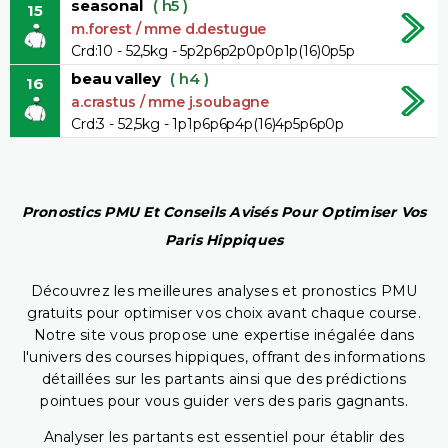
seasonal
( h5 )
15
m.forest / mme d.destugue
Crd:10 - 52,5kg - 5p2p6p2p0p0p1p(16)0p5p
beau valley
( h4 )
16
a.crastus / mme j.soubagne
Crd:3 - 52,5kg - 1p1p6p6p4p(16)4p5p6p0p
Pronostics PMU Et Conseils Avisés Pour Optimiser Vos
Paris Hippiques
Découvrez les meilleures analyses et pronostics PMU
gratuits pour optimiser vos choix avant chaque course.
Notre site vous propose une expertise inégalée dans
l'univers des courses hippiques, offrant des informations
détaillées sur les partants ainsi que des prédictions
pointues pour vous guider vers des paris gagnants.
Analyser les partants est essentiel pour établir des