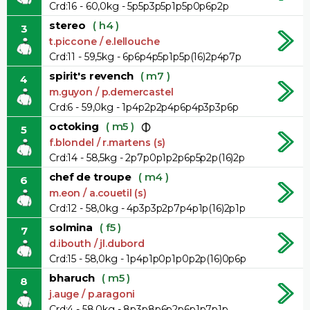
Crd:16 - 60,0kg - 5p5p3p5p1p5p0p6p2p
stereo
( h4 )
3
t.piccone / e.lellouche
Crd:11 - 59,5kg - 6p6p4p5p1p5p(16)2p4p7p
spirit's revench
( m7 )
4
m.guyon / p.demercastel
Crd:6 - 59,0kg - 1p4p2p2p4p6p4p3p3p6p
octoking
( m5 )
5
f.blondel / r.martens (s)
Crd:14 - 58,5kg - 2p7p0p1p2p6p5p2p(16)2p
chef de troupe
( m4 )
6
m.eon / a.couetil (s)
Crd:12 - 58,0kg - 4p3p3p2p7p4p1p(16)2p1p
solmina
( f5 )
7
d.ibouth / jl.dubord
Crd:15 - 58,0kg - 1p4p1p0p1p0p2p(16)0p6p
bharuch
( m5 )
8
j.auge / p.aragoni
Crd:4 - 58,0kg - 8p3p8p6p2p6p1p7p1p