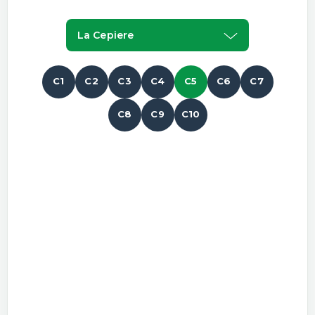
La Cepiere
C1
C2
C3
C4
C5
C6
C7
C8
C9
C10