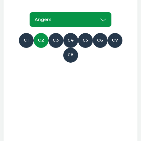
Angers
C1
C2
C3
C4
C5
C6
C7
C8