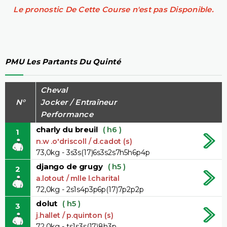
Le pronostic De Cette Course n'est pas Disponible.
PMU Les Partants Du Quinté
Cheval
N°
Jocker / Entraîneur
Performance
charly du breuil
( h6 )
1
n.w .o'driscoll / d.cadot (s)
73,0kg - 3s3s(17)6s3s2s7h5h6p4p
django de grugy
( h5 )
2
a.lotout / mlle l.charital
72,0kg - 2s1s4p3p6p(17)7p2p2p
dolut
( h5 )
3
j.hallet / p.quinton (s)
72,0kg - ts1s3s(17)8h3p