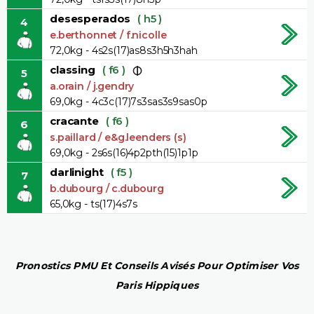
desesperados
( h5 )
4
e.berthonnet / f.nicolle
72,0kg - 4s2s(17)as8s3h5h3hah
classing
( f6 )
5
a.orain / j.gendry
69,0kg - 4c3c(17)7s3sas3s9sas0p
cracante
( f6 )
6
s.paillard / e&g.leenders (s)
69,0kg - 2s6s(16)4p2pth(15)1p1p
darlinight
( f5 )
7
b.dubourg / c.dubourg
65,0kg - ts(17)4s7s
Pronostics PMU Et Conseils Avisés Pour Optimiser Vos
Paris Hippiques