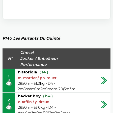
PMU Les Partants Du Quinté
Cheval
N°
Jocker / Entraîneur
Performance
historiola
( f4 )
1
m. mottier / ph. rouer
2850m - 61,0kg - D4 -
2m5mdm1m2m1mdm(20)3m3m
hacker boy
( h4 )
2
e. raffin / y. dreux
2850m - 63,0kg - D4 -
dada1m1m2m(20)2m2m2mda