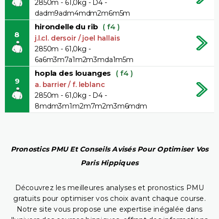
2850m - 61,0kg - D4 -
dadm9adm4mdm2m6m5m
hirondelle du rib
( f4 )
8
j.l.cl. dersoir / joel hallais
2850m - 61,0kg -
6a6m3m7a1m2m3mda1m5m
hopla des louanges
( f4 )
9
a. barrier / f. leblanc
2850m - 61,0kg - D4 -
8mdm3m1m2m7m2m3m6mdm
Pronostics PMU Et Conseils Avisés Pour Optimiser Vos
Paris Hippiques
Découvrez les meilleures analyses et pronostics PMU
gratuits pour optimiser vos choix avant chaque course.
Notre site vous propose une expertise inégalée dans