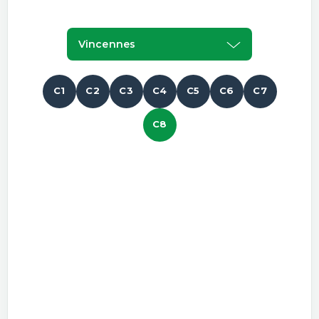
Vincennes
C1
C2
C3
C4
C5
C6
C7
C8