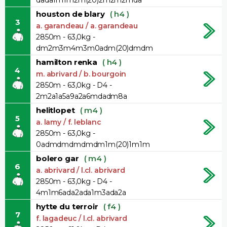
houston de blary
( h4 )
3
a. garandeau / a. garandeau
2850m - 63,0kg -
dm2m3m4m3m0adm(20)dmdm
hamilton renka
( h4 )
4
m. abrivard / b. bourgoin
2850m - 63,0kg - D4 -
2m2a1a5a9a2a6mdadm8a
helitlopet
( m4 )
5
a. lamy / f. leblanc
2850m - 63,0kg -
0admdmdmdmdm1m(20)1m1m
bolero gar
( m4 )
6
a. abrivard / l.cl. abrivard
2850m - 63,0kg - D4 -
4m1m6ada2ada1m3ada2a
hytte du terroir
( f4 )
7
f. lagadeuc / l.cl. abrivard