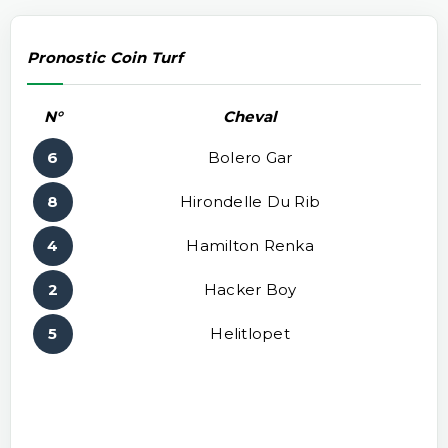
Pronostic Coin Turf
N°
Cheval
6
Bolero Gar
8
Hirondelle Du Rib
4
Hamilton Renka
2
Hacker Boy
5
Helitlopet