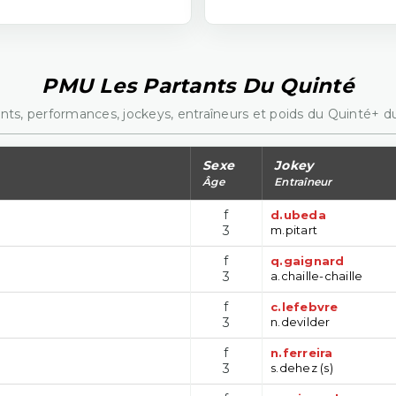
PMU Les Partants Du Quinté
nts, performances, jockeys, entraîneurs et poids du Quinté+ du
Sexe
Jokey
Âge
Entraîneur
f
d.ubeda
3
m.pitart
f
q.gaignard
3
a.chaille-chaille
f
c.lefebvre
3
n.devilder
f
n.ferreira
3
s.dehez (s)