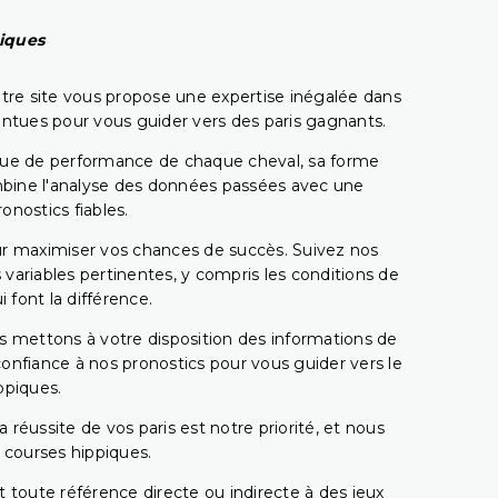
piques
tre site vous propose une expertise inégalée dans
pointues pour vous guider vers des paris gagnants.
rique de performance de chaque cheval, sa forme
combine l'analyse des données passées avec une
onostics fiables.
pour maximiser vos chances de succès. Suivez nos
ariables pertinentes, y compris les conditions de
 font la différence.
s mettons à votre disposition des informations de
confiance à nos pronostics pour vous guider vers le
ppiques.
réussite de vos paris est notre priorité, et nous
s courses hippiques.
 toute référence directe ou indirecte à des jeux