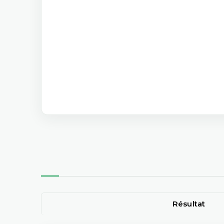
Résultat