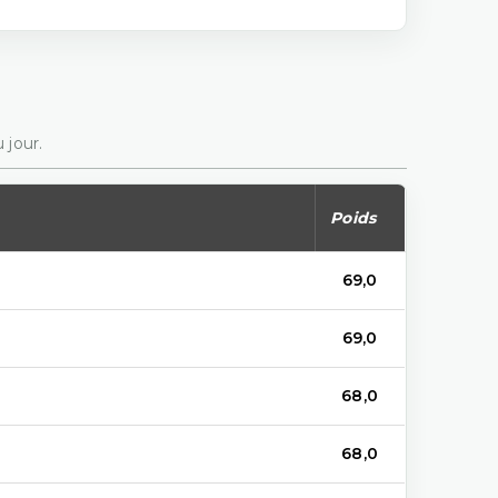
 jour.
Poids
69,0
69,0
68,0
68,0