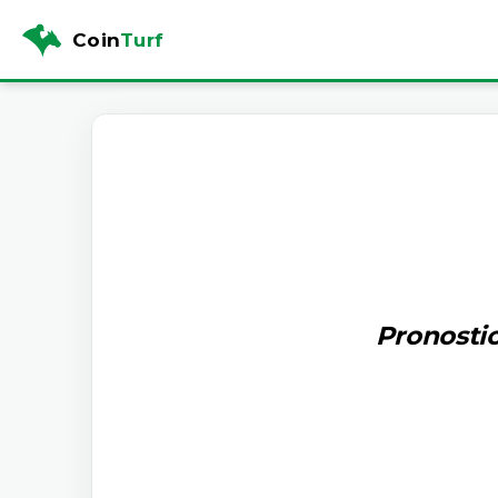
Coin
Turf
Pronostic