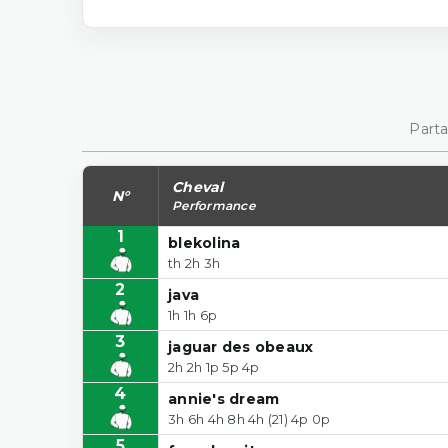
Parta
Cheval
N°
Performance
1
blekolina
th 2h 3h
2
java
1h 1h 6p
3
jaguar des obeaux
2h 2h 1p 5p 4p
4
annie's dream
3h 6h 4h 8h 4h (21) 4p 0p
5