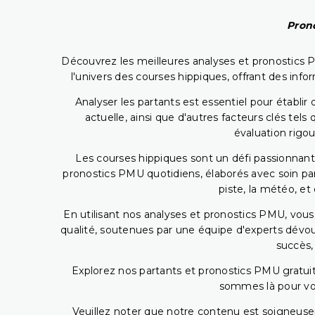
Prono
Découvrez les meilleures analyses et pronostics 
l'univers des courses hippiques, offrant des info
Analyser les partants est essentiel pour établ
actuelle, ainsi que d'autres facteurs clés te
évaluation rigou
Les courses hippiques sont un défi passionnant,
pronostics PMU quotidiens, élaborés avec soin pa
piste, la météo, et
En utilisant nos analyses et pronostics PMU, vou
qualité, soutenues par une équipe d'experts dévoué
succès,
Explorez nos partants et pronostics PMU gratuits
sommes là pour vous
Veuillez noter que notre contenu est soigneusem