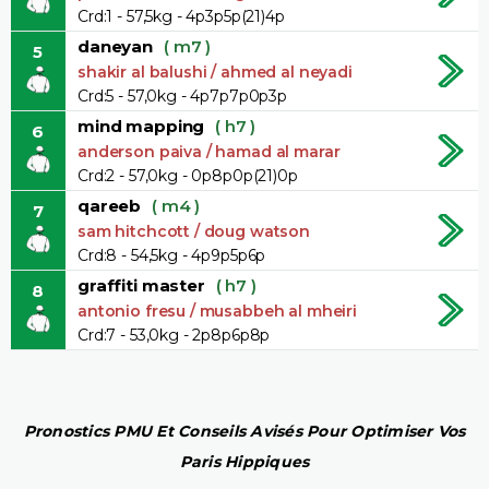
Crd:1 - 57,5kg - 4p3p5p(21)4p
daneyan
( m7 )
5
shakir al balushi / ahmed al neyadi
Crd:5 - 57,0kg - 4p7p7p0p3p
mind mapping
( h7 )
6
anderson paiva / hamad al marar
Crd:2 - 57,0kg - 0p8p0p(21)0p
qareeb
( m4 )
7
sam hitchcott / doug watson
Crd:8 - 54,5kg - 4p9p5p6p
graffiti master
( h7 )
8
antonio fresu / musabbeh al mheiri
Crd:7 - 53,0kg - 2p8p6p8p
Pronostics PMU Et Conseils Avisés Pour Optimiser Vos
Paris Hippiques