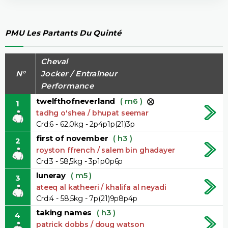
PMU Les Partants Du Quinté
Cheval
N°
Jocker / Entraîneur
Performance
twelfthofneverland
( m6 )
1
tadhg o'shea / bhupat seemar
Crd:6 - 62,0kg - 2p4p1p(21)3p
first of november
( h3 )
2
royston ffrench / salem bin ghadayer
Crd:3 - 58,5kg - 3p1p0p6p
luneray
( m5 )
3
ateeq al katheeri / khalifa al neyadi
Crd:4 - 58,5kg - 7p(21)9p8p4p
taking names
( h3 )
4
patrick dobbs / doug watson