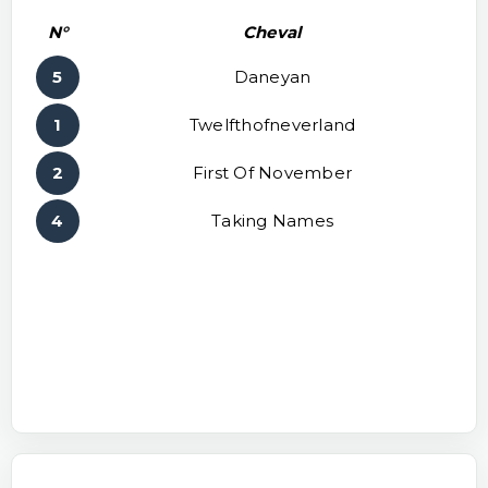
N°
Cheval
5
Daneyan
1
Twelfthofneverland
2
First Of November
4
Taking Names