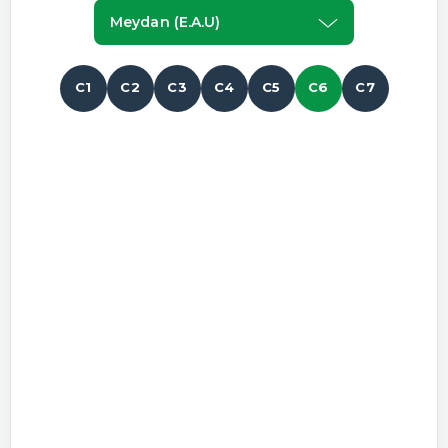
Meydan (e.a.u)
C1
C2
C3
C4
C5
C6
C7