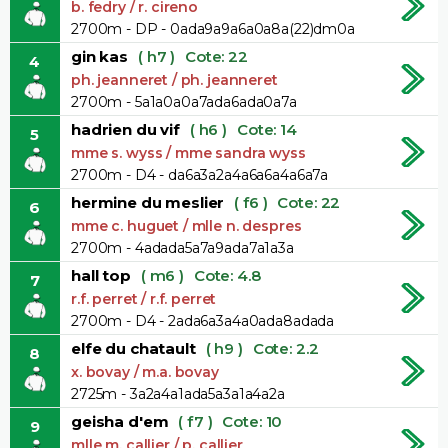
b. fedry / r. cireno
2700m - DP - 0ada9a9a6a0a8a(22)dm0a
gin kas
( h7 )
Cote: 22
4
ph. jeanneret / ph. jeanneret
2700m - 5a1a0a0a7ada6ada0a7a
hadrien du vif
( h6 )
Cote: 14
5
mme s. wyss / mme sandra wyss
2700m - D4 - da6a3a2a4a6a6a4a6a7a
hermine du meslier
( f6 )
Cote: 22
6
mme c. huguet / mlle n. despres
2700m - 4adada5a7a9ada7a1a3a
hall top
( m6 )
Cote: 4.8
7
r.f. perret / r.f. perret
2700m - D4 - 2ada6a3a4a0ada8adada
elfe du chatault
( h9 )
Cote: 2.2
8
x. bovay / m.a. bovay
2725m - 3a2a4a1ada5a3a1a4a2a
geisha d'em
( f7 )
Cote: 10
9
mlle m. callier / p. callier