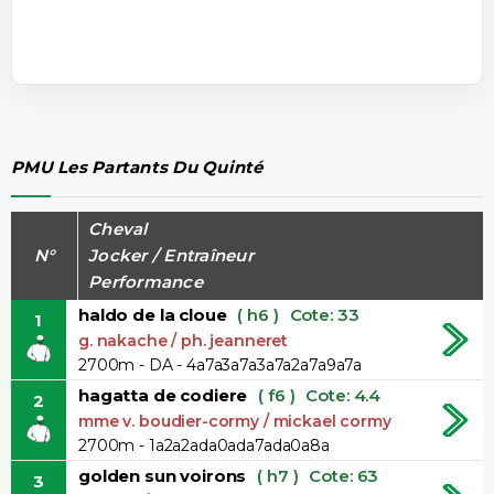
PMU Les Partants Du Quinté
Cheval
N°
Jocker / Entraîneur
Performance
haldo de la cloue
( h6 )
Cote: 33
1
g. nakache / ph. jeanneret
2700m - DA - 4a7a3a7a3a7a2a7a9a7a
hagatta de codiere
( f6 )
Cote: 4.4
2
mme v. boudier-cormy / mickael cormy
2700m - 1a2a2ada0ada7ada0a8a
golden sun voirons
( h7 )
Cote: 63
3