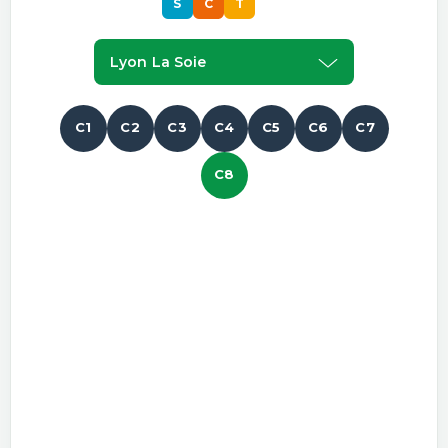
S
C
T
S
Lyon La Soie
C1
C2
C3
C4
C5
C6
C7
C8