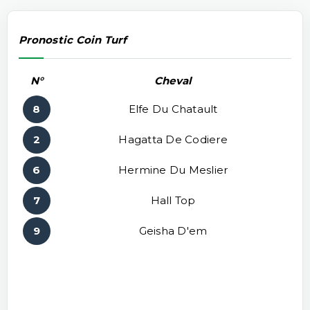
Pronostic Coin Turf
N°
Cheval
8
Elfe Du Chatault
2
Hagatta De Codiere
6
Hermine Du Meslier
7
Hall Top
9
Geisha D'em