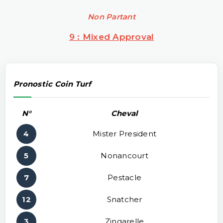
Non Partant
9 : Mixed Approval
Pronostic Coin Turf
N°
Cheval
4
Mister President
5
Nonancourt
7
Pestacle
12
Snatcher
3
Zingarelle