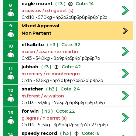
eagle mount
( f3 )
Cote: 14
8
a.crastus / o.trigodet (s)
Crd:10 - 57,0kg - 4p2p2p8p3p8p9p6p1p2p
9
Mixed Approval
Non Partant
el kalbito
( h3 )
Cote: 32
10
m.eon / a.sanchez-martin
Crd:3 - 54,0kg - 8p9p4p5p4p1p2p6p7p
jubbah
( f3 )
Cote: 42
11
m.romary / rc.montenegro
Crd:4 - 53,5kg - 4p7p1p6p7p5p2p1p9p2p
snatcher
( h3 )
Cote: 24
12
m.forest / w.walton
Crd:13 - 53,5kg - 7p3p2p4p8p6p1p5p3p6p
for win
( h3 )
Cote: 22
13
g.legras / n.perret (s)
Crd:14 - 51,5kg - 3p9p4p2p5p7p7p(23)7p6p
speedy record
( h3 )
Cote: 16
14