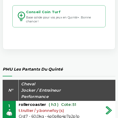
Conseil Coin Turf
Base solide pour vos jeux en Quinté+. Bonne
chance !
PMU Les Partants Du Quinté
Cheval
N°
Jocker / Entraîneur
Performance
rollercoaster
( h3 )
Cote: 51
1
t.trullier / y.bonnefoy (s)
Crd:7 - 60,0kg - 4p0p8p4p7p2p1p