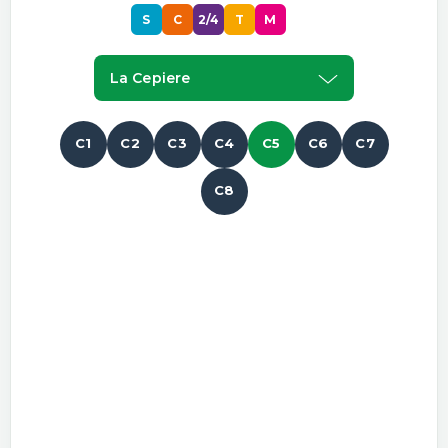
S
C
2/4
T
M
P
La Cepiere
C1
C2
C3
C4
C5
C6
C7
C8