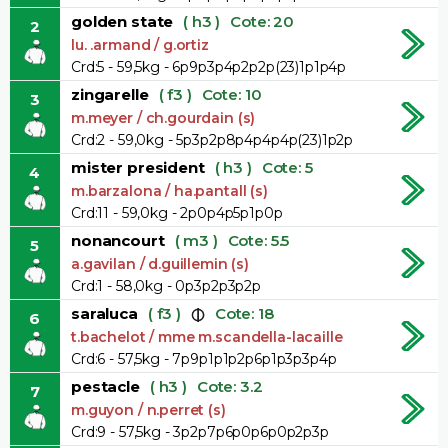
golden state
( h3 )
Cote: 20
2
lu. .armand / g.ortiz
Crd:5 - 59,5kg - 6p9p3p4p2p2p(23)1p1p4p
zingarelle
( f3 )
Cote: 10
3
m.meyer / ch.gourdain (s)
Crd:2 - 59,0kg - 5p3p2p8p4p4p4p(23)1p2p
mister president
( h3 )
Cote: 5
4
m.barzalona / ha.pantall (s)
Crd:11 - 59,0kg - 2p0p4p5p1p0p
nonancourt
( m3 )
Cote: 5.5
5
a.gavilan / d.guillemin (s)
Crd:1 - 58,0kg - 0p3p2p3p2p
saraluca
( f3 )
Cote: 18
6
t.bachelot / mme m.scandella-lacaille
Crd:6 - 57,5kg - 7p9p1p1p2p6p1p3p3p4p
pestacle
( h3 )
Cote: 3.2
7
m.guyon / n.perret (s)
Crd:9 - 57,5kg - 3p2p7p6p0p6p0p2p3p