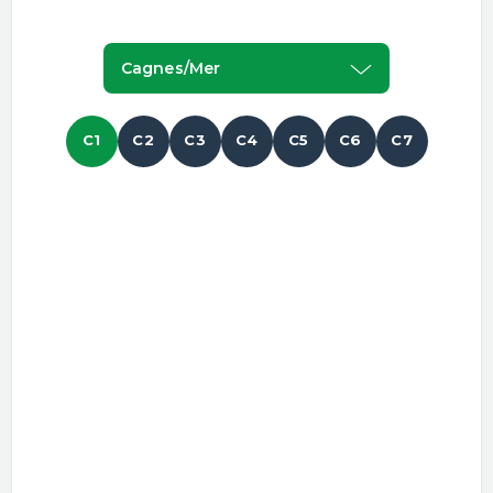
Cagnes/mer
C1
C2
C3
C4
C5
C6
C7