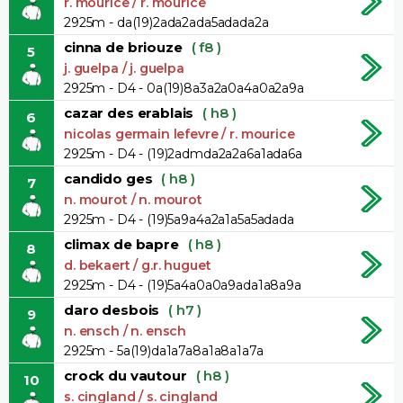
r. mourice / r. mourice
2925m - da(19)2ada2ada5adada2a
cinna de briouze
( f8 )
5
j. guelpa / j. guelpa
2925m - D4 - 0a(19)8a3a2a0a4a0a2a9a
cazar des erablais
( h8 )
6
nicolas germain lefevre / r. mourice
2925m - D4 - (19)2admda2a2a6a1ada6a
candido ges
( h8 )
7
n. mourot / n. mourot
2925m - D4 - (19)5a9a4a2a1a5a5adada
climax de bapre
( h8 )
8
d. bekaert / g.r. huguet
2925m - D4 - (19)5a4a0a0a9ada1a8a9a
daro desbois
( h7 )
9
n. ensch / n. ensch
2925m - 5a(19)da1a7a8a1a8a1a7a
crock du vautour
( h8 )
10
s. cingland / s. cingland