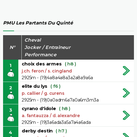
PMU Les Partants Du Quinté
Cheval
N°
Jocker / Entraîneur
Performance
choix des armes
( h8 )
1
j.ch. feron / s. cingland
2925m - (19)4a8a4a8a3a2a8a9a6a
elite du lys
( f6 )
2
p. callier / g. curens
2925m - (19)0a0adm6a7a0a6m3m3a
cyrano d'idole
( h8 )
3
a. fantauzza / d. alexandre
2925m - (19)3a6ada3a5a7a4a6ada
derby destin
( h7 )
4