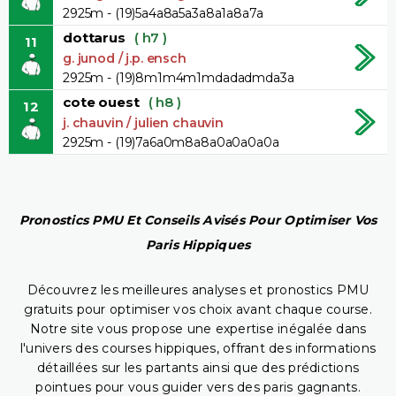
2925m - (19)5a4a8a5a3a8a1a8a7a
dottarus
( h7 )
11
g. junod / j.p. ensch
2925m - (19)8m1m4m1mdadadmda3a
cote ouest
( h8 )
12
j. chauvin / julien chauvin
2925m - (19)7a6a0m8a8a0a0a0a0a
Pronostics PMU Et Conseils Avisés Pour Optimiser Vos
Paris Hippiques
Découvrez les meilleures analyses et pronostics PMU
gratuits pour optimiser vos choix avant chaque course.
Notre site vous propose une expertise inégalée dans
l'univers des courses hippiques, offrant des informations
détaillées sur les partants ainsi que des prédictions
pointues pour vous guider vers des paris gagnants.