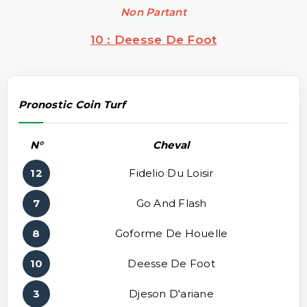
Non Partant
10 : Deesse De Foot
Pronostic Coin Turf
N°
Cheval
12
Fidelio Du Loisir
7
Go And Flash
8
Goforme De Houelle
10
Deesse De Foot
3
Djeson D'ariane