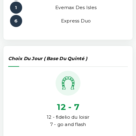
1
Evemax Des Isles
6
Express Duo
Choix Du Jour ( Base Du Quinté )
12 - 7
12 - fidelio du loisir
7 - go and flash