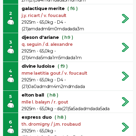
galactique merite
( f6 )
2
j.y. ricart / v. foucault
2925m - 65,0kg - D4 -
(21)amdadm6m0mdadada3m
djeson d'ariane
( h9 )
3
q. seguin / d. alexandre
2925m - 65,0kg -
(21)4mda5mda1m5mdada1m
divine ludoise
( f9 )
4
mme laetitia gout / v. foucault
2925m - 65,0kg - D4 -
(21)0a0admdm4m2mdmdada
elton ball
( h8 )
5
mlle l. balayn / r. gout
2925m - 65,0kg - da(21)5a5adadmdada5ada
express duo
( h8 )
6
th. dromigny / j.m. roubaud
2925m - 65,0kg -