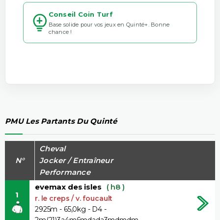
Conseil Coin Turf
Base solide pour vos jeux en Quinté+. Bonne
chance !
PMU Les Partants Du Quinté
Cheval
N°
Jocker / Entraîneur
Performance
evemax des isles
( h8 )
1
r. le creps / v. foucault
2925m - 65,0kg - D4 -
2m(21)3a4m6mdada3mdmdm