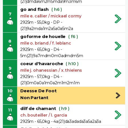
(21)dmda6m2m5mda9m3m6m
go and flash
( h6 )
7
mlle e. callier / mickael cormy
2925m - 55,0kg - DP -
(21)9a2mda1m2a5a0a5m2a
goforme de houelle
( f6 )
8
mlle o. briand / f. leblanc
2925m - 65,0kg - D4 -
5m(21)9a7mdm0m0admdm5m
coeur d'havaroche
( h10 )
9
mlle j. ohanessian / x. thielens
2925m - 57,0kg - D4 -
(21)0m0a0a1m0a2m1m2m1m
10
Deesse De Foot
Non Partant
dilf de chamant
( h9 )
11
ch. bouteiller / l. garcia
2925m - 65,0kg - 4a(21)da3adada3a5a2a3a