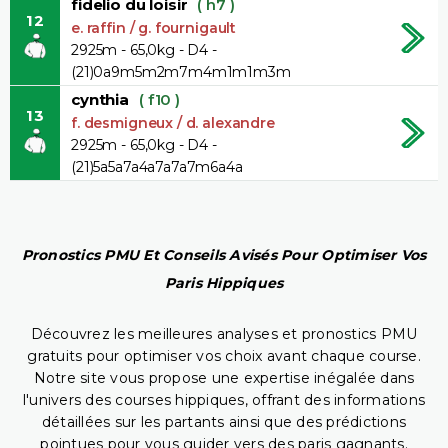
fidelio du loisir
( h7 )
12
e. raffin / g. fournigault
2925m - 65,0kg - D4 -
(21)0a9m5m2m7m4m1m1m3m
cynthia
( f10 )
13
f. desmigneux / d. alexandre
2925m - 65,0kg - D4 -
(21)5a5a7a4a7a7a7m6a4a
Pronostics PMU Et Conseils Avisés Pour Optimiser Vos
Paris Hippiques
Découvrez les meilleures analyses et pronostics PMU
gratuits pour optimiser vos choix avant chaque course.
Notre site vous propose une expertise inégalée dans
l'univers des courses hippiques, offrant des informations
détaillées sur les partants ainsi que des prédictions
pointues pour vous guider vers des paris gagnants.