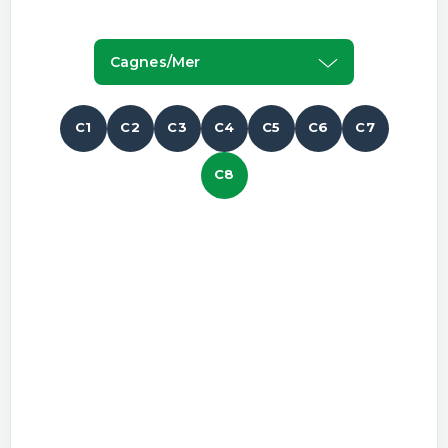
Cagnes/mer
C1
C2
C3
C4
C5
C6
C7
C8