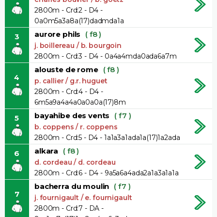
2800m - Crd:2 - D4 -
0a0m5a3a8a(17)dadmda1a
aurore phils
( f8 )
3
j. boillereau / b. bourgoin
2800m - Crd:3 - D4 - 0a4a4mda0ada6a7m
alouste de rome
( f8 )
4
p. callier / g.r. huguet
2800m - Crd:4 - D4 -
6m5a9a4a4a0a0a0a(17)8m
bayahibe des vents
( f7 )
5
b. coppens / r. coppens
2800m - Crd:5 - D4 - 1a1a3a1ada1a(17)1a2ada
alkara
( f8 )
6
d. cordeau / d. cordeau
2800m - Crd:6 - D4 - 9a5a6a4ada2a1a3a1a1a
bacherra du moulin
( f7 )
7
j. fournigault / e. fournigault
2800m - Crd:7 - DA -