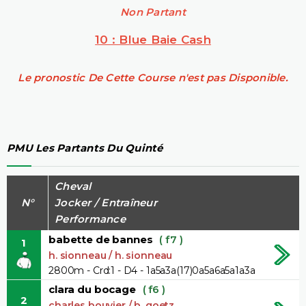
Non Partant
10 : Blue Baie Cash
Le pronostic De Cette Course n'est pas Disponible.
PMU Les Partants Du Quinté
Cheval
N°
Jocker / Entraîneur
Performance
babette de bannes
( f7 )
1
h. sionneau / h. sionneau
2800m - Crd:1 - D4 - 1a5a3a(17)0a5a6a5a1a3a
clara du bocage
( f6 )
2
charles bouvier / b. goetz