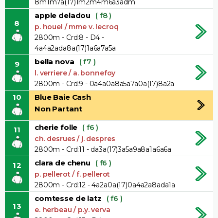
8m1m7a(17)1m2m4m6a3adm
apple deladou
( f8 )
8
p. houel / mme v. lecroq
2800m - Crd:8 - D4 -
4a4a2ada8a(17)1a6a7a5a
bella nova
( f7 )
9
l. verriere / a. bonnefoy
2800m - Crd:9 - 0a4a0a8a5a7a0a(17)8a2a
10
Blue Baie Cash
Non Partant
cherie folle
( f6 )
11
ch. desrues / j. despres
2800m - Crd:11 - da3a(17)3a5a9a8a1a6a6a
clara de chenu
( f6 )
12
p. pellerot / f. pellerot
2800m - Crd:12 - 4a2a0a(17)0a4a2a8ada1a
comtesse de latz
( f6 )
13
e. herbeau / p.y. verva