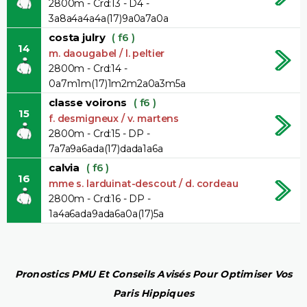
2800m - Crd:13 - D4 -
3a8a4a4a4a(17)9a0a7a0a
costa julry
( f6 )
14
m. daougabel / l. peltier
2800m - Crd:14 -
0a7m1m(17)1m2m2a0a3m5a
classe voirons
( f6 )
15
f. desmigneux / v. martens
2800m - Crd:15 - DP -
7a7a9a6ada(17)dada1a6a
calvia
( f6 )
16
mme s. larduinat-descout / d. cordeau
2800m - Crd:16 - DP -
1a4a6ada9ada6a0a(17)5a
Pronostics PMU Et Conseils Avisés Pour Optimiser Vos
Paris Hippiques