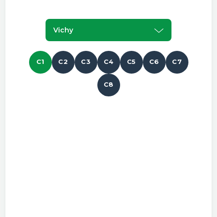
Vichy
C1
C2
C3
C4
C5
C6
C7
C8