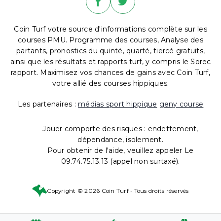
Coin Turf votre source d'informations complète sur les
courses PMU. Programme des courses, Analyse des
partants, pronostics du quinté, quarté, tiercé gratuits,
ainsi que les résultats et rapports turf, y compris le Sorec
rapport. Maximisez vos chances de gains avec Coin Turf,
votre allié des courses hippiques.
Les partenaires :
médias sport hippique
geny course
Jouer comporte des risques : endettement,
dépendance, isolement.
Pour obtenir de l'aide, veuillez appeler Le
09.74.75.13.13 (appel non surtaxé).
Copyright © 2026 Coin Turf - Tous droits réservés