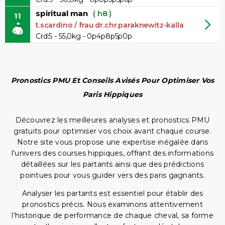
spiritual man
( h8 )
11
t.scardino / frau dr.chr.paraknewitz-kalla
Crd:5 - 55,0kg - 0p4p8p5p0p
Pronostics PMU Et Conseils Avisés Pour Optimiser Vos
Paris Hippiques
Découvrez les meilleures analyses et pronostics PMU
gratuits pour optimiser vos choix avant chaque course.
Notre site vous propose une expertise inégalée dans
l'univers des courses hippiques, offrant des informations
détaillées sur les partants ainsi que des prédictions
pointues pour vous guider vers des paris gagnants.
Analyser les partants est essentiel pour établir des
pronostics précis. Nous examinons attentivement
l'historique de performance de chaque cheval, sa forme