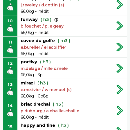
j.reveley / d.cottin (s)
66,0kg - inédit
funway
( h3 )
10
b.fouchet / p.le geay
66,0kg - inédit
cuvee du golfe
( m3 )
11
e.bureller / e.lecoiffier
66,0kg - inédit
portivy
( h3 )
12
m.delage / mlle d.mele
66,0kg - 3p
mirazi
( h3 )
13
e.metivier / w.menuet (s)
66,0kg - 0p8p
briac d'echal
( h3 )
14
p.dubourg / a.chaille-chaille
66,0kg - inédit
happy and fine
( h3 )
15