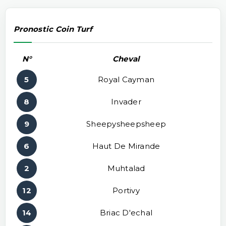
Pronostic Coin Turf
N°
Cheval
5
Royal Cayman
8
Invader
9
Sheepysheepsheep
6
Haut De Mirande
2
Muhtalad
12
Portivy
14
Briac D'echal