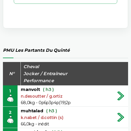
PMU Les Partants Du Quinté
Cheval
N°
Jocker / Entraîneur
Performance
manvolt
( h3 )
1
n.desoutter / g.ortiz
68,0kg - 0p6p3p4p(19)2p
muhtalad
( h3 )
2
k.nabet / d.cottin (s)
66,0kg - inédit