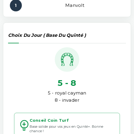
1
Manvolt
Choix Du Jour ( Base Du Quinté )
5 - 8
5 - royal cayman
8 - invader
Conseil Coin Turf
Base solide pour vos jeux en Quinté+. Bonne
chance !