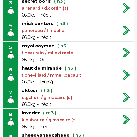
secret boris
( h3 )
3
a.renard / d.cottin (s)
66,0kg - inédit
mick sentors
( h3 )
4
p.moreau / f.nicolle
66,0kg - inédit
royal cayman
( h3 )
5
t.beaurain / mlle d.mele
66,0kg - 0p
haut de mirande
( h3 )
6
t.chevillard / mme i.pacault
66,0kg - 1p6p7p
akteur
( h3 )
7
d.gallon / g.macaire (s)
66,0kg - inédit
invader
( m3 )
8
k.dubourg / g.macaire (s)
66,0kg - inédit
sheepysheepsheep
( h3 )
9