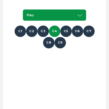
Pau
C1
C2
C3
C4
C5
C6
C7
C8
C9