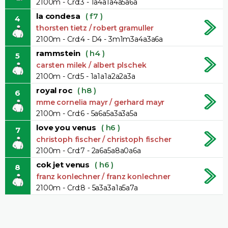
2100m - Crd:3 - 1a4a1a4a5a6a
la condesa
( f7 )
4
thorsten tietz / robert gramuller
2100m - Crd:4 - D4 - 3m1m3a4a3a6a
rammstein
( h4 )
5
carsten milek / albert plschek
2100m - Crd:5 - 1a1a1a2a2a3a
royal roc
( h8 )
6
mme cornelia mayr / gerhard mayr
2100m - Crd:6 - 5a6a5a3a3a5a
love you venus
( h6 )
7
christoph fischer / christoph fischer
2100m - Crd:7 - 2a6a5a8a0a6a
cok jet venus
( h6 )
8
franz konlechner / franz konlechner
2100m - Crd:8 - 5a3a3a1a5a7a