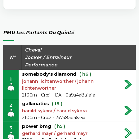
PMU Les Partants Du Quinté
Cheval
N°
Jocker / Entraîneur
Performance
somebody's diamond
( h6 )
1
johann lichtenworther / johann
lichtenworther
2100m - Crd:1 - DA - 0a9a4a8a1a1a
gallanatics
( f9 )
2
harald sykora / harald sykora
2100m - Crd:2 - 7a7a8ada6a5a
power bmg
( h5 )
3
gerhard mayr / gerhard mayr