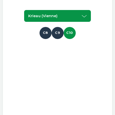
Krieau (vienne)
C8
C9
C10