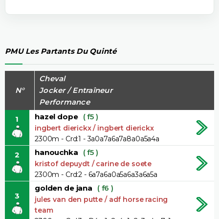
PMU Les Partants Du Quinté
Cheval
N°
Jocker / Entraîneur
Performance
hazel dope
( f5 )
1
ingbert dierickx / ingbert dierickx
2300m - Crd:1 - 3a0a7a6a7a8a0a5a4a
hanouchka
( f5 )
2
kristof depuydt / carine de soete
2300m - Crd:2 - 6a7a6a0a5a6a3a6a5a
golden de jana
( f6 )
3
jules van den putte / adf horse racing
team