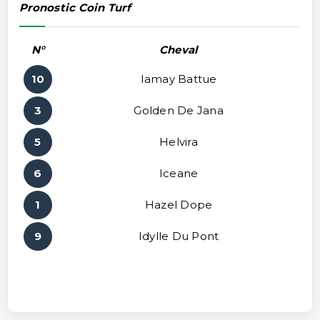
Pronostic Coin Turf
N°
Cheval
10
Iamay Battue
3
Golden De Jana
5
Helvira
6
Iceane
1
Hazel Dope
9
Idylle Du Pont