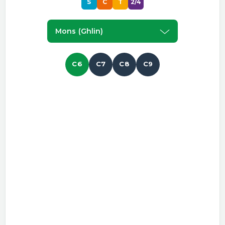
S
C
T
2/4
Mons (ghlin)
C6
C7
C8
C9