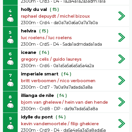
2300m - Crd:3 - D4 - 1a2a4a1a2a3adm7a1a
holly du val
( f5 )
4
raphael depuydt / michel bizoux
2300m - Crd:4 - da0a7a0a6a0a7a7a0a
helvira
( f5 )
5
luc roelens / luc roelens
2300m - Crd:5 - D4 - 5ada1admdada1ada
iceane
( f4 )
6
gregory celis / guido laureys
2300m - Crd:6 - 0a1a5a5a6a5a5a4a2a
imperiale smart
( f4 )
7
britt verboomen / nico verboomen
2300m - Crd:7 - 7a0a9a7adada3a8a
illianga de nile
( f4 )
8
bjorn van ghelewe / hein van den hende
2300m - Crd:8 - DP - da9a7ada5a3a8a
idylle du pont
( f4 )
9
kevin vandemoortele / filip ghekiere
2300m - Crd:9 - D4 - da5a4a6a3a3a8ada5a