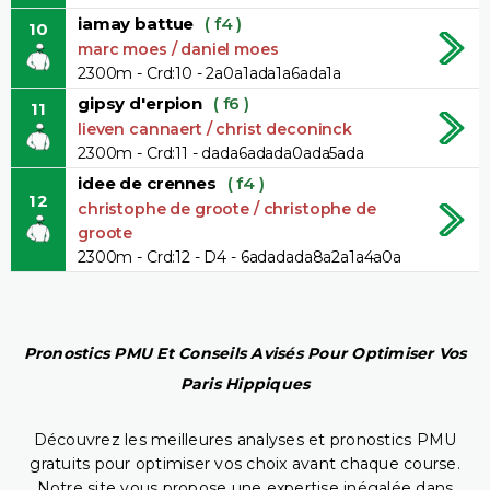
iamay battue
( f4 )
10
marc moes / daniel moes
2300m - Crd:10 - 2a0a1ada1a6ada1a
gipsy d'erpion
( f6 )
11
lieven cannaert / christ deconinck
2300m - Crd:11 - dada6adada0ada5ada
idee de crennes
( f4 )
12
christophe de groote / christophe de
groote
2300m - Crd:12 - D4 - 6adadada8a2a1a4a0a
Pronostics PMU Et Conseils Avisés Pour Optimiser Vos
Paris Hippiques
Découvrez les meilleures analyses et pronostics PMU
gratuits pour optimiser vos choix avant chaque course.
Notre site vous propose une expertise inégalée dans