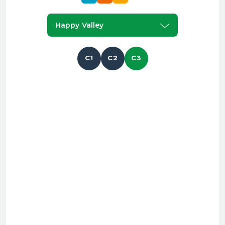
Happy Valley
C1
C2
C3