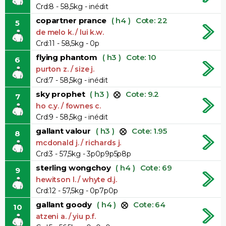
Crd:8 - 58,5kg - inédit
copartner prance
( h4 )
Cote: 22
5
de melo k. / lui k.w.
Crd:11 - 58,5kg - 0p
flying phantom
( h3 )
Cote: 10
6
purton z. / size j.
Crd:7 - 58,5kg - inédit
sky prophet
( h3 )
Cote: 9.2
7
ho c.y. / fownes c.
Crd:9 - 58,5kg - inédit
gallant valour
( h3 )
Cote: 1.95
8
mcdonald j. / richards j.
Crd:3 - 57,5kg - 3p0p9p5p8p
sterling wongchoy
( h4 )
Cote: 69
9
hewitson l. / whyte d.j.
Crd:12 - 57,5kg - 0p7p0p
gallant goody
( h4 )
Cote: 64
10
atzeni a. / yiu p.f.