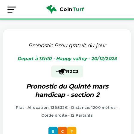
Coin
Turf
Pronostic Pmu gratuit du jour
Depart à 13h10 - Happy valley - 20/12/2023
R2
C3
Pronostic du Quinté mars
handicap - section 2
Plat - Allocation: 136832€ - Distance: 1200 mètres -
Corde droite - 12 Partants
S
C
T