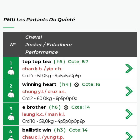
PMU Les Partants Du Quinté
Cheval
N°
Jocker / Entraîneur
Performance
top top tea
( h5 )
Cote: 8.7
1
chan k.h. / yip c.h.
Crd:4 - 61,0kg - 9p5p5p0p5p
winning heart
( h4 )
Cote: 16
2
chung y.l. / cruz a.s.
Crd:2 - 60,0kg - 6p5p0p0p
e brother
( h6 )
Cote: 14
3
leung k.c. / man k.l.
Crd:10 - 59,0kg - 4p5p0p0p6p
ballistic win
( h3 )
Cote: 14
4
chau c.l. / yung t.p.