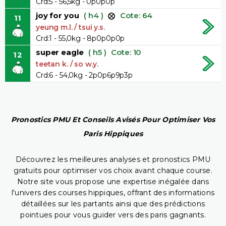
Crd:5 - 56,5kg - 0p0p0p
joy for you
( h4 )
Cote: 64
11
yeung m.l. / tsui y.s.
Crd:1 - 55,0kg - 8p0p0p0p
super eagle
( h5 )
Cote: 10
12
teetan k. / so w.y.
Crd:6 - 54,0kg - 2p0p6p9p3p
Pronostics PMU Et Conseils Avisés Pour Optimiser Vos
Paris Hippiques
Découvrez les meilleures analyses et pronostics PMU
gratuits pour optimiser vos choix avant chaque course.
Notre site vous propose une expertise inégalée dans
l'univers des courses hippiques, offrant des informations
détaillées sur les partants ainsi que des prédictions
pointues pour vous guider vers des paris gagnants.