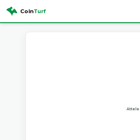
Coin
Turf
Attele