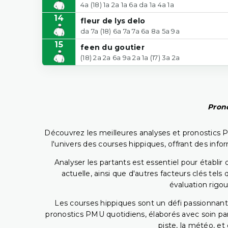
4a (18) 1a 2a 1a 6a da 1a 4a 1a
14
fleur de lys delo
da 7a (18) 6a 7a 7a 6a 8a 5a 9a
15
feen du goutier
(18) 2a 2a 6a 9a 2a 1a (17) 3a 2a
Prono
Découvrez les meilleures analyses et pronostics 
l'univers des courses hippiques, offrant des info
Analyser les partants est essentiel pour établ
actuelle, ainsi que d'autres facteurs clés te
évaluation rigou
Les courses hippiques sont un défi passionnant,
pronostics PMU quotidiens, élaborés avec soin pa
piste, la météo, et