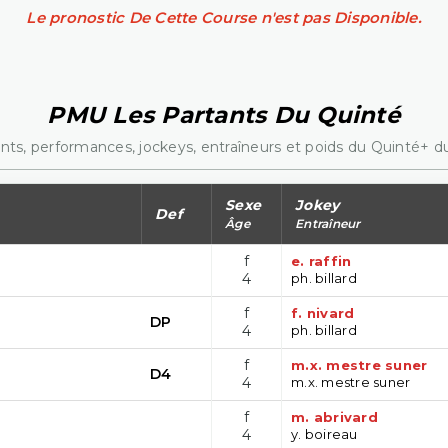
Le pronostic De Cette Course n'est pas Disponible.
PMU Les Partants Du Quinté
nts, performances, jockeys, entraîneurs et poids du Quinté+ du
Sexe
Jokey
Def
Âge
Entraîneur
f
e. raffin
4
ph. billard
f
f. nivard
DP
4
ph. billard
f
m.x. mestre suner
D4
4
m.x. mestre suner
f
m. abrivard
4
y. boireau