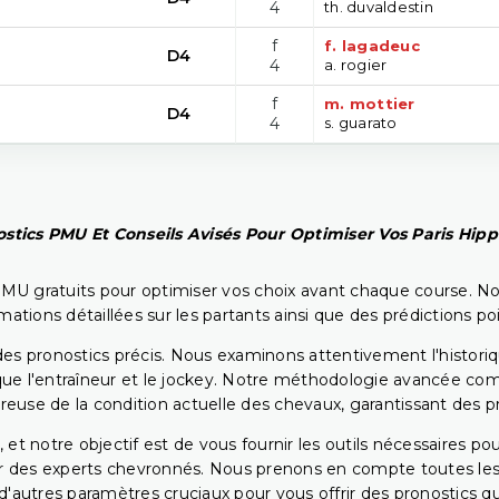
4
th. duvaldestin
f
f. lagadeuc
D4
4
a. rogier
f
m. mottier
D4
4
s. guarato
stics PMU Et Conseils Avisés Pour Optimiser Vos Paris Hip
PMU gratuits pour optimiser vos choix avant chaque course. No
rmations détaillées sur les partants ainsi que des prédictions 
ir des pronostics précis. Nous examinons attentivement l'histo
ls que l'entraîneur et le jockey. Notre méthodologie avancée 
reuse de la condition actuelle des chevaux, garantissant des pr
 et notre objectif est de vous fournir les outils nécessaires 
r des experts chevronnés. Nous prenons en compte toutes les v
 d'autres paramètres cruciaux pour vous offrir des pronostics qui