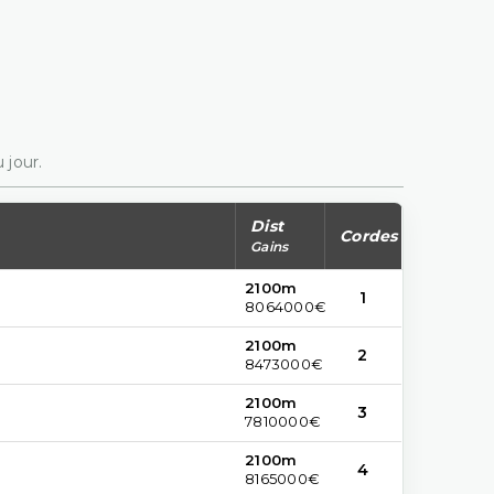
 jour.
Dist
Cordes
Gains
2100m
1
8064000€
2100m
2
8473000€
2100m
3
7810000€
2100m
4
8165000€