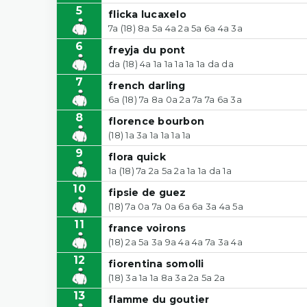
5
flicka lucaxelo
7a (18) 8a 5a 4a 2a 5a 6a 4a 3a
6
freyja du pont
da (18) 4a 1a 1a 1a 1a 1a da da
7
french darling
6a (18) 7a 8a 0a 2a 7a 7a 6a 3a
8
florence bourbon
(18) 1a 3a 1a 1a 1a 1a
9
flora quick
1a (18) 7a 2a 5a 2a 1a 1a da 1a
10
fipsie de guez
(18) 7a 0a 7a 0a 6a 6a 3a 4a 5a
11
france voirons
(18) 2a 5a 3a 9a 4a 4a 7a 3a 4a
12
fiorentina somolli
(18) 3a 1a 1a 8a 3a 2a 5a 2a
13
flamme du goutier