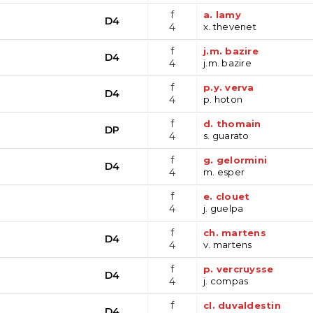
f
a. lamy
D4
4
x. thevenet
f
j.m. bazire
D4
4
j.m. bazire
f
p.y. verva
D4
4
p. hoton
f
d. thomain
DP
4
s. guarato
f
g. gelormini
D4
4
m. esper
f
e. clouet
4
j. guelpa
f
ch. martens
D4
4
v. martens
f
p. vercruysse
D4
4
j. compas
f
cl. duvaldestin
D4