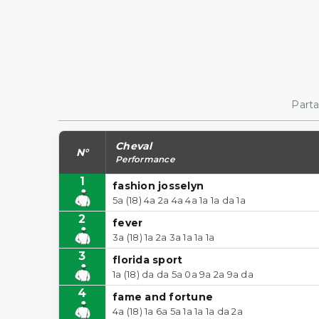
Parta
Cheval
N°
Performance
1
fashion josselyn
5a (18) 4a 2a 4a 4a 1a 1a da 1a
2
fever
3a (18) 1a 2a 3a 1a 1a 1a
3
florida sport
1a (18) da da 5a 0a 9a 2a 9a da
4
fame and fortune
4a (18) 1a 6a 5a 1a 1a 1a da 2a