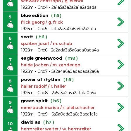
schwarz christoph / g. biendl
1925m - Crd:4 - 2a1a5a3a2a2a1a2adada
blue edition
( h5 )
5
frick georg / g. frick
1925m - Crd:5 - 1a1a2a3a0a6a4a2a2a1a
scott
( h6 )
6
sparber josef / m. schub
1925m - Crd:6 - 2a2ada3a3a6ada0ada4a
eagle greenwood
( m8 )
7
haide jochen / m. zanderigo
1925m - Crd:7 - 5a2a4a6a0adadada2a6a
power of rhythm
( h5 )
8
haller rudolf / r. haller
1925m - Crd:8 - 2a5a3a2a5a2a1a1a0a5a
green spirit
( h6 )
9
mme bock marisa / r. pletschacher
1925m - Crd:9 - 6a5a0ada3a6a8ada1a1a
david as
( h7 )
10
herrnreiter walter / w. herrnreiter