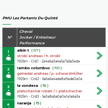
PMU Les Partants Du Quinté
Cheval
N°
Jocker / Entraîneur
Performance
albin t
( h7 )
1
strobl andreas / h. strobl
1925m - Crd:1 - 2a4a6a3a4a5a7a5a3ada
rambo columbus
( h11 )
2
geineder andreas / p. schwarzlmÜller
1925m - Crd:2 - 6a5a6a4ada8a9ada0a0a
la condesa
( f6 )
3
pletschacher robert / r. pletschacher
1925m - Crd:3 - 5a3a8a5a0a0a1a1a6a3a
naranja
( f5 )
4