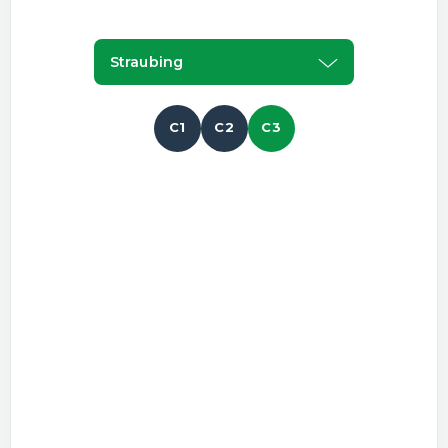
Straubing
C1
C2
C3