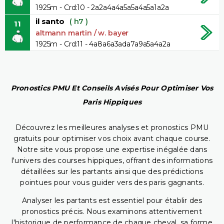
1925m - Crd:10 - 2a2a4a4a5a5a4a5a1a2a
il santo
( h7 )
11
altmann martin / w. bayer
1925m - Crd:11 - 4a8a6a3ada7a9a5a4a2a
Pronostics PMU Et Conseils Avisés Pour Optimiser Vos
Paris Hippiques
Découvrez les meilleures analyses et pronostics PMU
gratuits pour optimiser vos choix avant chaque course.
Notre site vous propose une expertise inégalée dans
l'univers des courses hippiques, offrant des informations
détaillées sur les partants ainsi que des prédictions
pointues pour vous guider vers des paris gagnants.
Analyser les partants est essentiel pour établir des
pronostics précis. Nous examinons attentivement
l'historique de performance de chaque cheval, sa forme