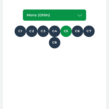
Mons (ghlin)
C1
C2
C3
C4
C5
C6
C7
C8