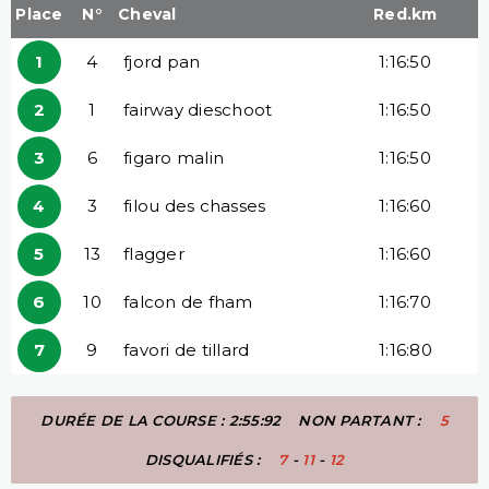
Place
N°
Cheval
Red.km
1
4
fjord pan
1:16:50
2
1
fairway dieschoot
1:16:50
3
6
figaro malin
1:16:50
4
3
filou des chasses
1:16:60
5
13
flagger
1:16:60
6
10
falcon de fham
1:16:70
7
9
favori de tillard
1:16:80
DURÉE DE LA COURSE : 2:55:92
NON PARTANT :
5
DISQUALIFIÉS :
7
-
11
-
12