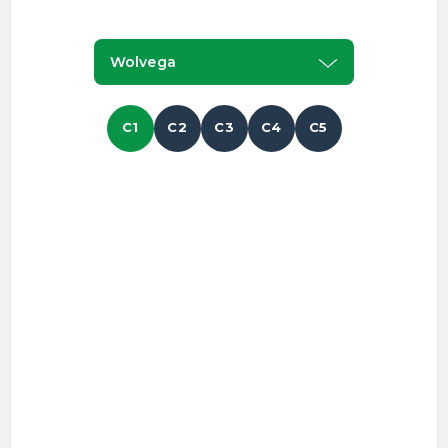
Wolvega
C1
C2
C3
C4
C5