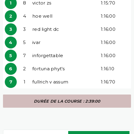
1
8
victor zs
1:15:70
2
4
hoe well
1:16:00
3
3
red light dc
1:16:00
4
5
ivar
1:16:00
5
7
inforgettable
1:16:00
6
2
fortuna phyt's
1:16:10
7
1
fullrich v assum
1:16:70
DURÉE DE LA COURSE : 2:39:00