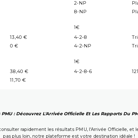
2-NP
Pl
8-NP
Pl
1€
13,40 €
4-2-8
Tr
0 €
4-2-NP
Tr
1€
38,40 €
4-2-8-6
12
11,70 €
 PMU : Découvrez L'Arrivée Officielle Et Les Rapports Du 
onsulter rapidement les résultats PMU, l'Arrivée Officielle, e
pas plus loin, notre plateforme est votre destination idéale !