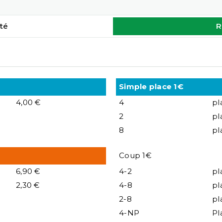
té
R
Simple place 1€
4,00 €
4
pl
2
pl
8
pl
Coup 1€
6,90 €
4-2
pl
2,30 €
4-8
pl
2-8
pl
4-NP
Pl