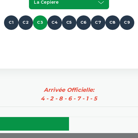
La Cepiere
C1
C2
C3
C4
C5
C6
C7
C8
C9
Arrivée Officielle:
4 - 2 - 8 - 6 - 7 - 1 - 5