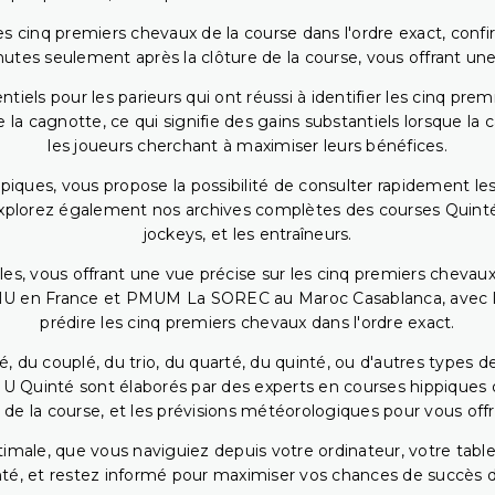
 cinq premiers chevaux de la course dans l'ordre exact, confirm
utes seulement après la clôture de la course, vous offrant une
iels pour les parieurs qui ont réussi à identifier les cinq pre
 la cagnotte, ce qui signifie des gains substantiels lorsque la
les joueurs cherchant à maximiser leurs bénéfices.
piques, vous propose la possibilité de consulter rapidement les
. Explorez également nos archives complètes des courses Quinté
jockeys, et les entraîneurs.
bles, vous offrant une vue précise sur les cinq premiers chevaux
PMU en France et PMUM La SOREC au Maroc Casablanca, avec les 
prédire les cinq premiers chevaux dans l'ordre exact.
, du couplé, du trio, du quarté, du quinté, ou d'autres types d
U Quinté sont élaborés par des experts en courses hippiques qu
 de la course, et les prévisions météorologiques pour vous offrir
ptimale, que vous naviguiez depuis votre ordinateur, votre t
té, et restez informé pour maximiser vos chances de succès dan