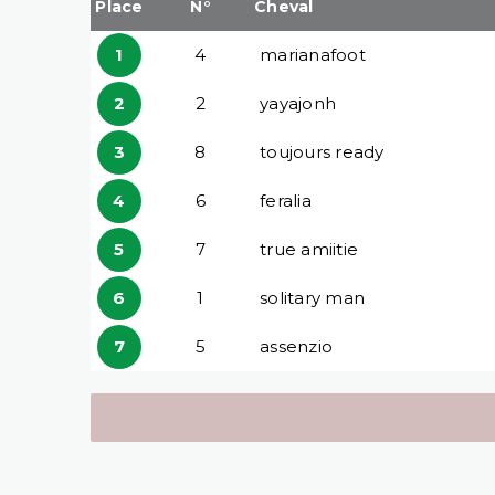
Place
N°
Cheval
1
4
marianafoot
2
2
yayajonh
3
8
toujours ready
4
6
feralia
5
7
true amiitie
6
1
solitary man
7
5
assenzio