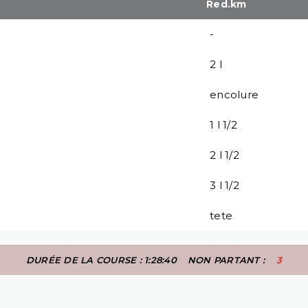
Red.km
-
2 l
encolure
1 l 1/2
2 l 1/2
3 l 1/2
tete
DURÉE DE LA COURSE : 1:28:40
NON PARTANT :
3