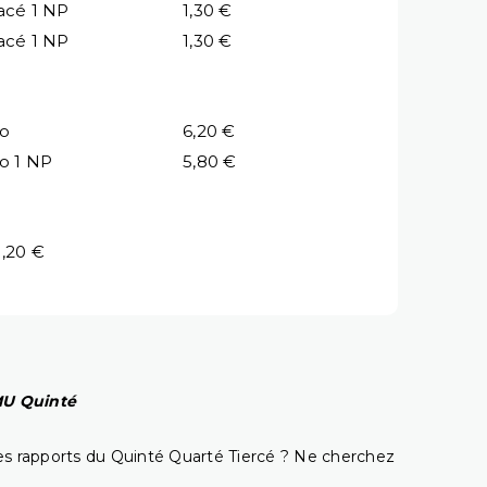
acé 1 NP
1,30 €
acé 1 NP
1,30 €
io
6,20 €
io 1 NP
5,80 €
1,20 €
PMU Quinté
t les rapports du Quinté Quarté Tiercé ? Ne cherchez