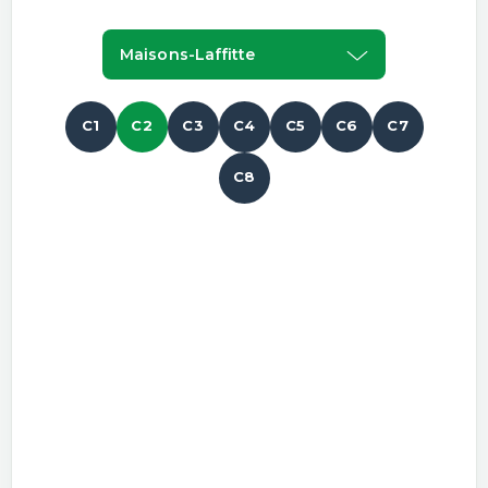
Maisons-Laffitte
C1
C2
C3
C4
C5
C6
C7
C8