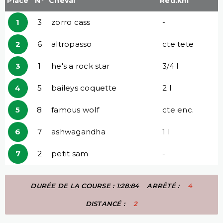
Place
N°
Cheval
Red.km
1
3
zorro cass
-
2
6
altropasso
cte tete
3
1
he's a rock star
3/4 l
4
5
baileys coquette
2 l
5
8
famous wolf
cte enc.
6
7
ashwagandha
1 l
7
2
petit sam
-
DURÉE DE LA COURSE : 1:28:84
ARRÊTÉ :
4
DISTANCÉ :
2