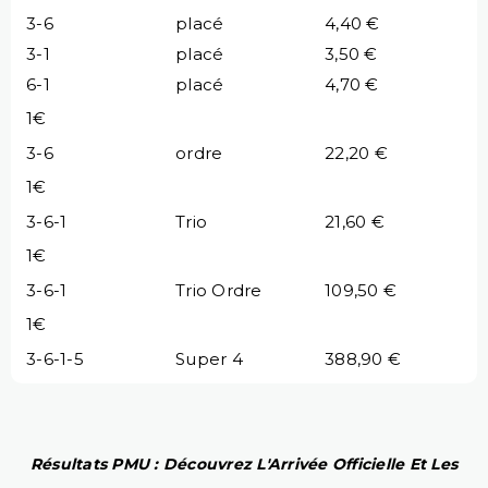
3-6
placé
4,40 €
3-1
placé
3,50 €
6-1
placé
4,70 €
1€
3-6
ordre
22,20 €
1€
3-6-1
Trio
21,60 €
1€
3-6-1
Trio Ordre
109,50 €
1€
3-6-1-5
Super 4
388,90 €
Résultats PMU : Découvrez L'Arrivée Officielle Et Les