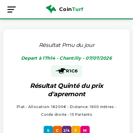
Coin
Turf
Résultat Pmu du jour
Depart à 17h14 - Chantilly - 07/07/2026
R1
C6
Résultat Quinté du prix
d'apremont
Plat - Allocation: 18200€ - Distance: 1600 mètres -
Corde droite - 13 Partants
S
C
2/4
T
M