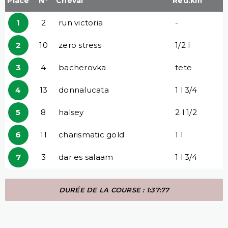
Place
N°
Cheval
Red.km
1
2
run victoria
-
2
10
zero stress
1/2 l
3
4
bacherovka
tete
4
13
donnalucata
1 l 3/4
5
8
halsey
2 l 1/2
6
11
charismatic gold
1 l
7
3
dar es salaam
1 l 3/4
DURÉE DE LA COURSE : 1:37:77