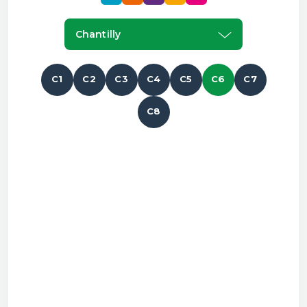
Chantilly
C1
C2
C3
C4
C5
C6
C7
C8