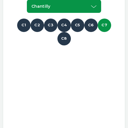
Chantilly
C1
C2
C3
C4
C5
C6
C7
C8