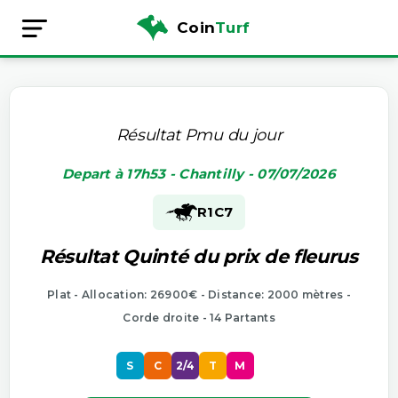
Coin
Turf
Résultat Pmu du jour
Depart à 17h53 - Chantilly - 07/07/2026
R1
C7
Résultat Quinté du prix de fleurus
Plat - Allocation: 26900€ - Distance: 2000 mètres -
Corde droite - 14 Partants
S
C
2/4
T
M
P