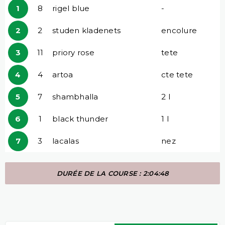
1
8
rigel blue
-
2
2
studen kladenets
encolure
3
11
priory rose
tete
4
4
artoa
cte tete
5
7
shambhalla
2 l
6
1
black thunder
1 l
7
3
lacalas
nez
DURÉE DE LA COURSE : 2:04:48