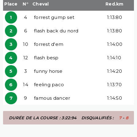
Place
N°
Cheval
Red.km
1
4
forrest gump set
1:13:80
2
6
flash back du nord
1:13:80
3
10
forrest d'em
1:14:00
4
12
flash besp
1:14:10
5
3
funny horse
1:14:20
6
14
feeling paco
1:13:70
7
9
famous dancer
1:14:50
DURÉE DE LA COURSE : 3:22:94
DISQUALIFIÉS :
7
-
8