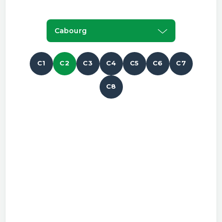
Cabourg
C1
C2
C3
C4
C5
C6
C7
C8