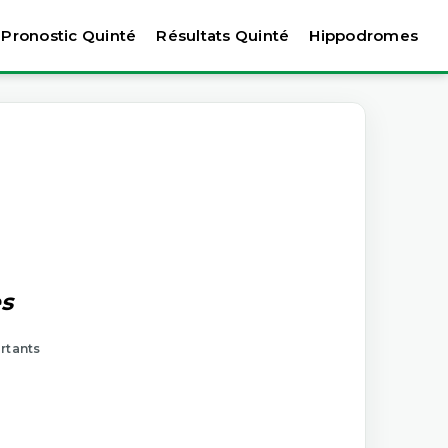
Pronostic Quinté
Résultats Quinté
Hippodromes
es
artants