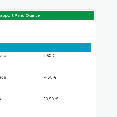
apport Pmu Quinté
acé
1,60 €
acé
4,30 €
4
10,50 €