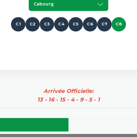
Cabourg
C1
C2
C3
C4
C5
C6
C7
C8
Arrivée Officielle:
13 - 16 - 15 - 4 - 9 - 5 - 1