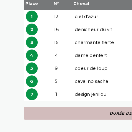
Place
N°
Cheval
1
13
ciel d'azur
2
16
denicheur du vif
3
15
charmante fierte
4
4
dame denfert
5
9
coeur de loup
6
5
cavalino sacha
7
1
design jenilou
DURÉE DE 