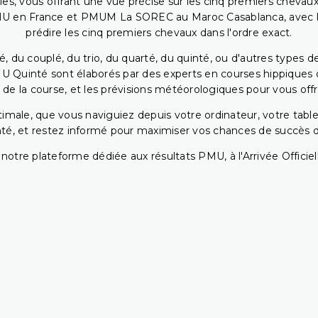
bles, vous offrant une vue précise sur les cinq premiers chevaux
PMU en France et PMUM La SOREC au Maroc Casablanca, avec les 
prédire les cinq premiers chevaux dans l'ordre exact.
, du couplé, du trio, du quarté, du quinté, ou d'autres types d
U Quinté sont élaborés par des experts en courses hippiques qu
 de la course, et les prévisions météorologiques pour vous offrir
ptimale, que vous naviguiez depuis votre ordinateur, votre t
té, et restez informé pour maximiser vos chances de succès dan
notre plateforme dédiée aux résultats PMU, à l'Arrivée Officiell