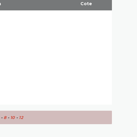
m
Cote
-
8
-
10
-
12