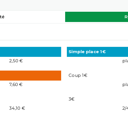
té
R
Simple place 1€
2,50 €
pl
Coup 1€
7,60 €
pl
3€
34,10 €
2/