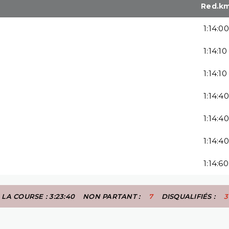
Red.k
1:14:00
1:14:10
1:14:10
1:14:40
1:14:40
1:14:40
1:14:60
LA COURSE : 3:23:40
NON PARTANT :
7
DISQUALIFIÉS :
3