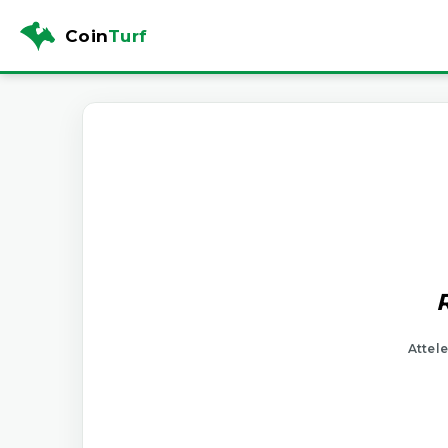
Coin
Turf
R
Attele