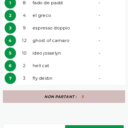
1
8
fado de padd
-
2
4
el greco
-
3
9
espresso doppio
-
4
12
ghost of camaro
-
5
10
ideo josselyn
-
6
2
hell cat
-
7
3
fly destin
-
NON PARTANT :
5