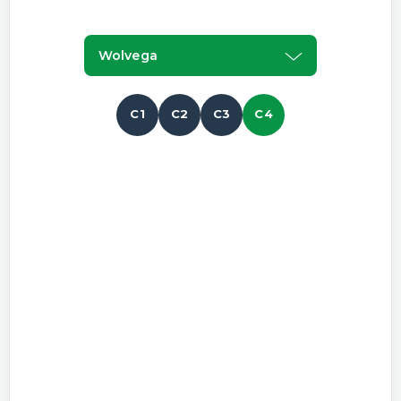
Wolvega
C1
C2
C3
C4