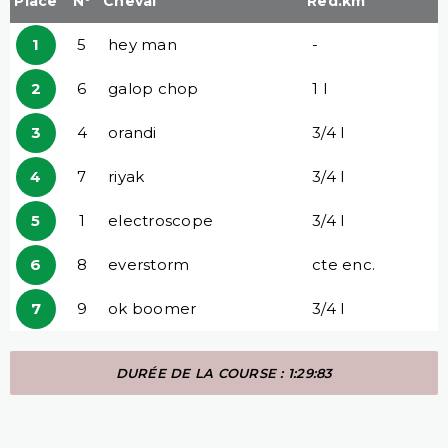
Place
N°
Cheval
Red.km
1
5
hey man
-
2
6
galop chop
1 l
3
4
orandi
3/4 l
4
7
riyak
3/4 l
5
1
electroscope
3/4 l
6
8
everstorm
cte enc.
7
9
ok boomer
3/4 l
DURÉE DE LA COURSE : 1:29:83