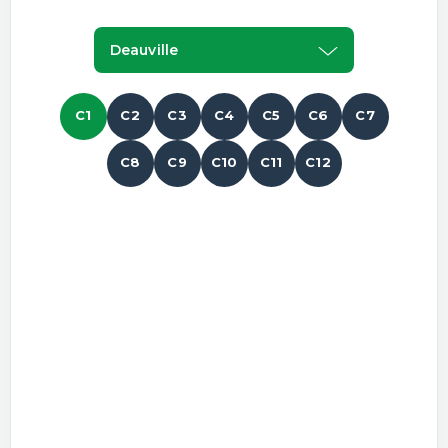
Deauville
C1
C2
C3
C4
C5
C6
C7
C8
C9
C10
C11
C12