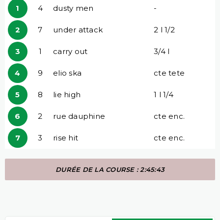
1
4
dusty men
-
2
7
under attack
2 l 1/2
3
1
carry out
3/4 l
4
9
elio ska
cte tete
5
8
lie high
1 l 1/4
6
2
rue dauphine
cte enc.
7
3
rise hit
cte enc.
DURÉE DE LA COURSE : 2:45:43