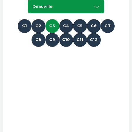
Deauville
C1
C2
C3
C4
C5
C6
C7
C8
C9
C10
C11
C12