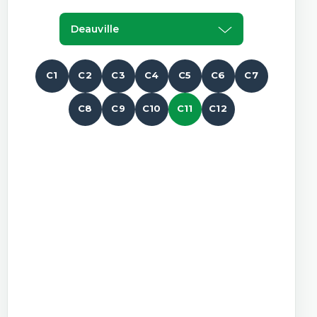
Deauville
C1
C2
C3
C4
C5
C6
C7
C8
C9
C10
C11
C12