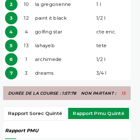
2
10
la gregorienne
1 l
3
12
paint it black
1/2 l
4
4
golfing star
cte enc.
5
13
lahayeb
tete
6
1
archimede
1/2 l
7
3
dreams
3/4 l
DURÉE DE LA COURSE : 1:57:78
NON PARTANT :
15
Rapport Sorec Quinté
Rapport Pmu Quinté
Rapport PMU