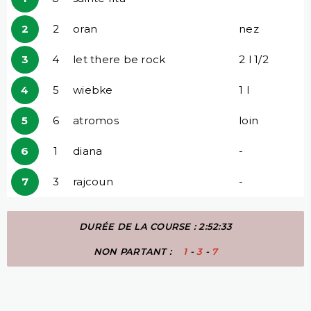
2
2
oran
nez
3
4
let there be rock
2 l 1/2
4
5
wiebke
1 l
5
6
atromos
loin
6
1
diana
-
7
3
rajcoun
-
DURÉE DE LA COURSE : 2:52:33
NON PARTANT :
1
-
3
-
7