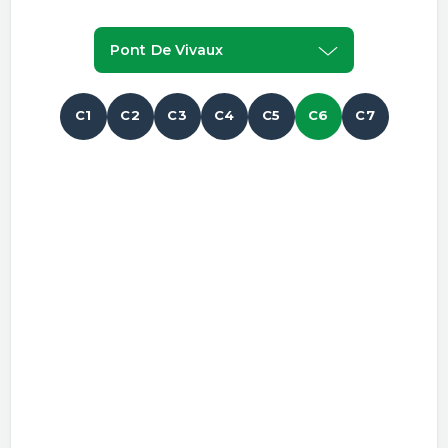
Pont De Vivaux
C1
C2
C3
C4
C5
C6
C7