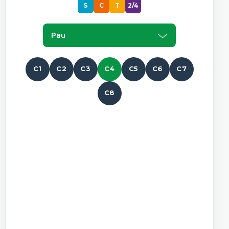
S
C
T
2/4
Pau
C1
C2
C3
C4
C5
C6
C7
C8