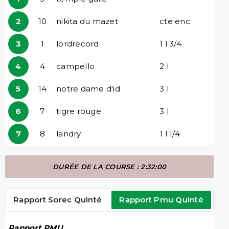
2
10
nikita du mazet
cte enc.
3
1
lordrecord
1 l 3/4
4
4
campello
2 l
5
14
notre dame d'id
3 l
6
7
tigre rouge
3 l
7
8
landry
1 l 1/4
DURÉE DE LA COURSE : 2:32:00
Rapport Sorec Quinté
Rapport Pmu Quinté
Rapport PMU