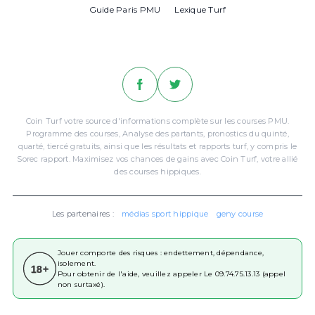
Guide Paris PMU
Lexique Turf
Coin Turf votre source d'informations complète sur les courses PMU.
Programme des courses, Analyse des partants, pronostics du quinté,
quarté, tiercé gratuits, ainsi que les résultats et rapports turf, y compris le
Sorec rapport. Maximisez vos chances de gains avec Coin Turf, votre allié
des courses hippiques.
Les partenaires :
médias sport hippique
geny course
Jouer comporte des risques : endettement, dépendance,
isolement.
18+
Pour obtenir de l'aide, veuillez appeler Le 09.74.75.13.13 (appel
non surtaxé).