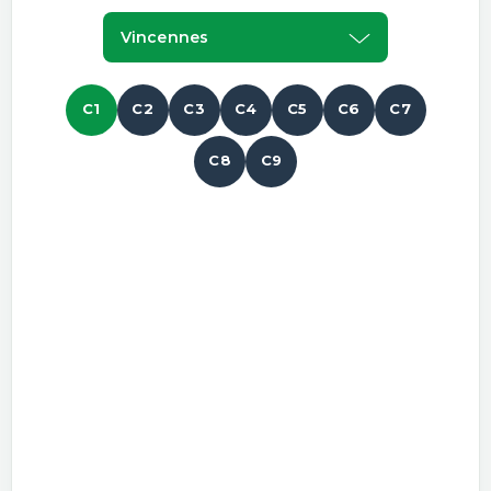
Vincennes
C1
C2
C3
C4
C5
C6
C7
C8
C9