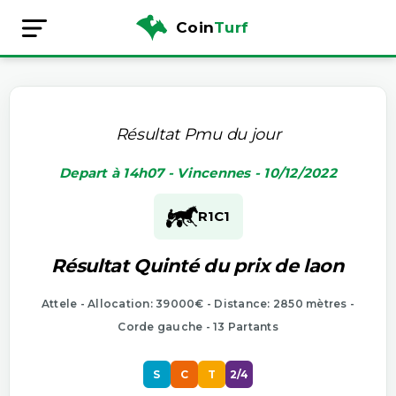
Coin
Turf
Résultat Pmu du jour
Depart à 14h07 - Vincennes - 10/12/2022
R1
C1
Résultat Quinté du prix de laon
Attele - Allocation: 39000€ - Distance: 2850 mètres -
Corde gauche - 13 Partants
S
C
T
2/4