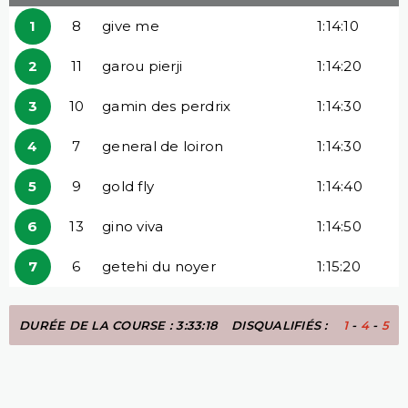
1
8
give me
1:14:10
2
11
garou pierji
1:14:20
3
10
gamin des perdrix
1:14:30
4
7
general de loiron
1:14:30
5
9
gold fly
1:14:40
6
13
gino viva
1:14:50
7
6
getehi du noyer
1:15:20
DURÉE DE LA COURSE : 3:33:18
DISQUALIFIÉS :
1
-
4
-
5