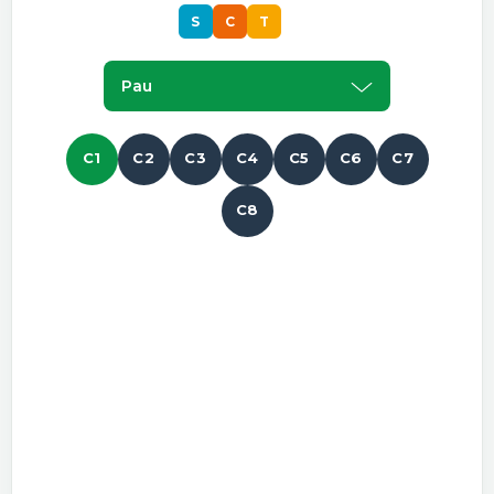
S
C
T
S
Pau
C1
C2
C3
C4
C5
C6
C7
C8