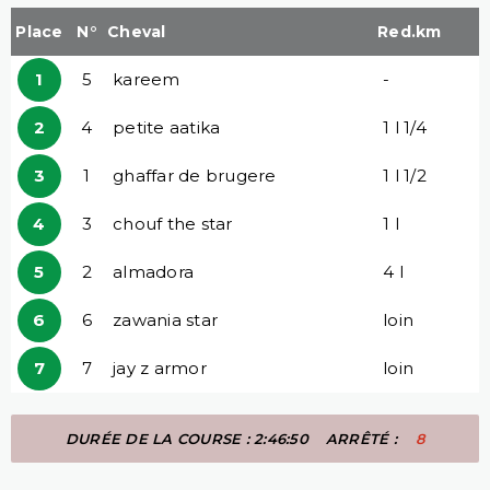
Place
N°
Cheval
Red.km
1
5
kareem
-
2
4
petite aatika
1 l 1/4
3
1
ghaffar de brugere
1 l 1/2
4
3
chouf the star
1 l
5
2
almadora
4 l
6
6
zawania star
loin
7
7
jay z armor
loin
DURÉE DE LA COURSE : 2:46:50
ARRÊTÉ :
8