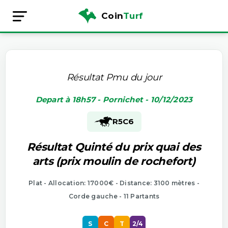
Coin
Turf
Résultat Pmu du jour
Depart à 18h57 - Pornichet - 10/12/2023
R5
C6
Résultat Quinté du prix quai des
arts (prix moulin de rochefort)
Plat - Allocation: 17000€ - Distance: 3100 mètres -
Corde gauche - 11 Partants
S
C
T
2/4