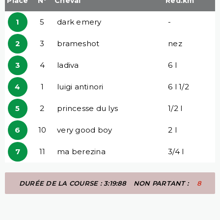
Place
N°
Cheval
Red.km
1
5
dark emery
-
2
3
brameshot
nez
3
4
ladiva
6 l
4
1
luigi antinori
6 l 1/2
5
2
princesse du lys
1/2 l
6
10
very good boy
2 l
7
11
ma berezina
3/4 l
DURÉE DE LA COURSE : 3:19:88
NON PARTANT :
8