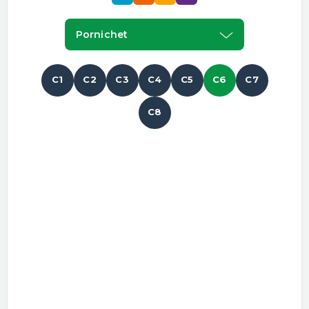
Pornichet
C1
C2
C3
C4
C5
C6
C7
C8