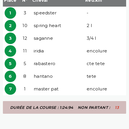
Place
N°
Cheval
Red.km
1
3
speedster
-
2
10
spring heart
2 l
3
12
saganne
3/4 l
4
11
iridia
encolure
5
5
rabastero
cte tete
6
8
hantano
tete
7
1
master pat
encolure
DURÉE DE LA COURSE : 1:24:94
NON PARTANT :
13