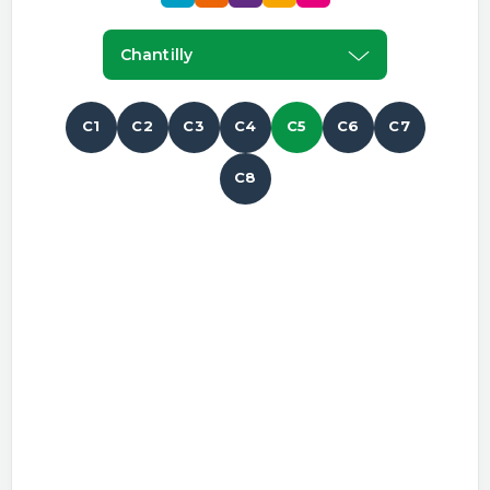
Chantilly
C1
C2
C3
C4
C5
C6
C7
C8