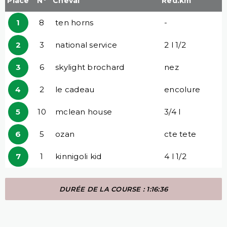
Place
N°
Cheval
Red.km
1
8
ten horns
-
2
3
national service
2 l 1/2
3
6
skylight brochard
nez
4
2
le cadeau
encolure
5
10
mclean house
3/4 l
6
5
ozan
cte tete
7
1
kinnigoli kid
4 l 1/2
DURÉE DE LA COURSE : 1:16:36