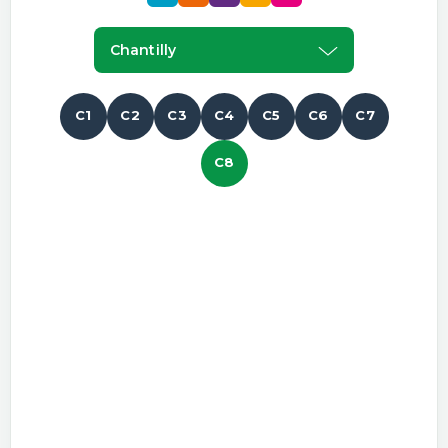
Chantilly
C1
C2
C3
C4
C5
C6
C7
C8