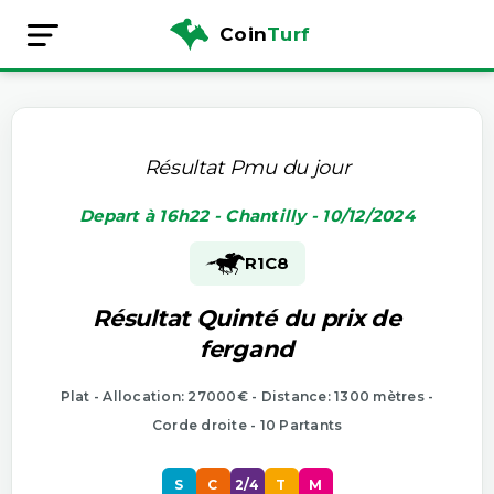
Coin
Turf
Résultat Pmu du jour
Depart à 16h22 - Chantilly - 10/12/2024
R1
C8
Résultat Quinté du prix de
fergand
Plat - Allocation: 27000€ - Distance: 1300 mètres -
Corde droite - 10 Partants
S
C
2/4
T
M