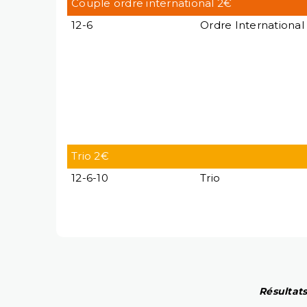
Couple ordre international 2€
12-6
Ordre International
Trio 2€
12-6-10
Trio
Résultats