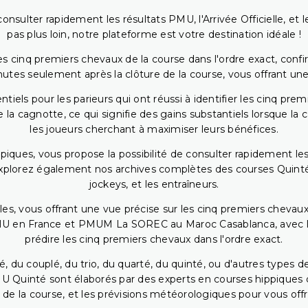
onsulter rapidement les résultats PMU, l'Arrivée Officielle, e
pas plus loin, notre plateforme est votre destination idéale !
 cinq premiers chevaux de la course dans l'ordre exact, confirm
utes seulement après la clôture de la course, vous offrant une
iels pour les parieurs qui ont réussi à identifier les cinq pre
 la cagnotte, ce qui signifie des gains substantiels lorsque la
les joueurs cherchant à maximiser leurs bénéfices.
piques, vous propose la possibilité de consulter rapidement les
. Explorez également nos archives complètes des courses Quinté
jockeys, et les entraîneurs.
bles, vous offrant une vue précise sur les cinq premiers chevaux
PMU en France et PMUM La SOREC au Maroc Casablanca, avec les 
prédire les cinq premiers chevaux dans l'ordre exact.
, du couplé, du trio, du quarté, du quinté, ou d'autres types d
U Quinté sont élaborés par des experts en courses hippiques qu
 de la course, et les prévisions météorologiques pour vous offrir