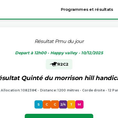
Programmes et résultats
Résultat Pmu du jour
Depart à 12h00 - Happy valley - 10/12/2025
R2
C2
sultat Quinté du morrison hill handi
- Allocation: 108238€ - Distance: 1200 mètres - Corde droite - 12 Pa
S
C
C
2/4
T
M