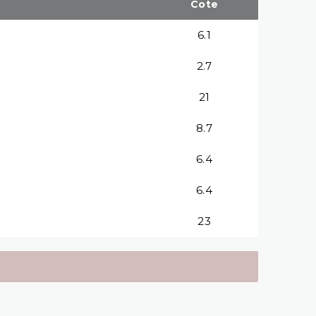
Cote
6.1
2.7
21
8.7
6.4
6.4
23