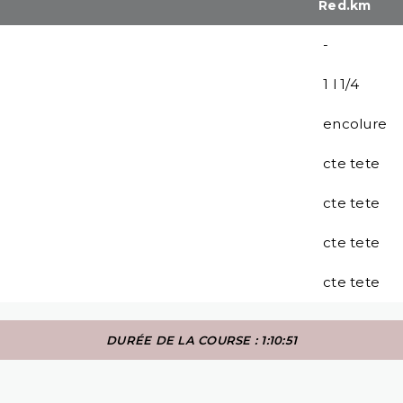
Red.km
-
1 l 1/4
encolure
cte tete
cte tete
cte tete
cte tete
DURÉE DE LA COURSE : 1:10:51