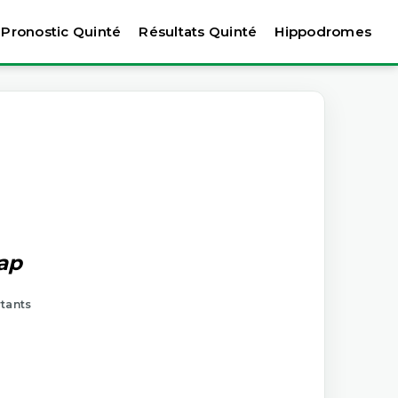
Pronostic Quinté
Résultats Quinté
Hippodromes
cap
rtants