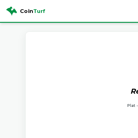
Coin
Turf
Ré
Plat 