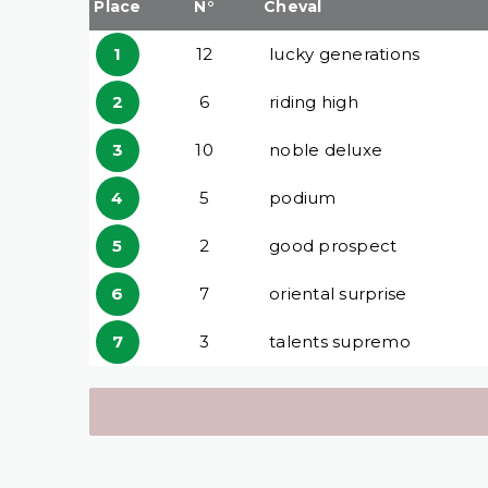
Place
N°
Cheval
1
12
lucky generations
2
6
riding high
3
10
noble deluxe
4
5
podium
5
2
good prospect
6
7
oriental surprise
7
3
talents supremo