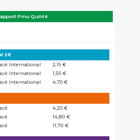
apport Pmu Quinté
al 2€
acé International
2,15 €
acé International
1,50 €
acé International
4,70 €
acé
4,20 €
acé
14,80 €
acé
11,70 €