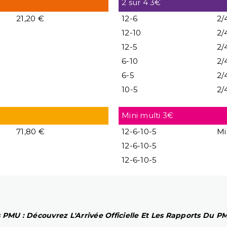
2 sur 4 3€
21,20 €
12-6
2/
12-10
2/
12-5
2/
6-10
2/
6-5
2/
10-5
2/
Mini multi 3€
71,80 €
12-6-10-5
Mi
12-6-10-5
12-6-10-5
 PMU : Découvrez L'Arrivée Officielle Et Les Rapports Du 