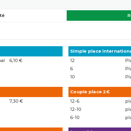
té
R
Simple place internation
al
6,10 €
12
Pl
6
Pl
10
Pl
Couple place 2€
7,30 €
12-6
pl
12-10
pl
6-10
pl