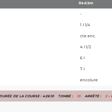
Red.km
-
1 l 1/4
cte enc.
4 l 1/2
6 l
7 l
encolure
DURÉE DE LA COURSE : 4:26:10
TOMBÉ :
10
ARRÊTÉ :
2
-