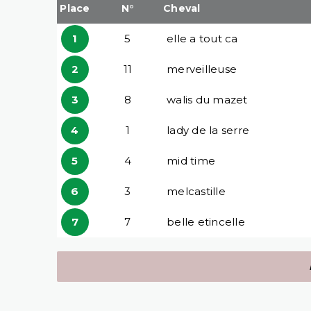
Place
N°
Cheval
1
5
elle a tout ca
2
11
merveilleuse
3
8
walis du mazet
4
1
lady de la serre
5
4
mid time
6
3
melcastille
7
7
belle etincelle