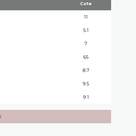
Cote
11
5.1
7
65
8.7
9.5
9.1
6