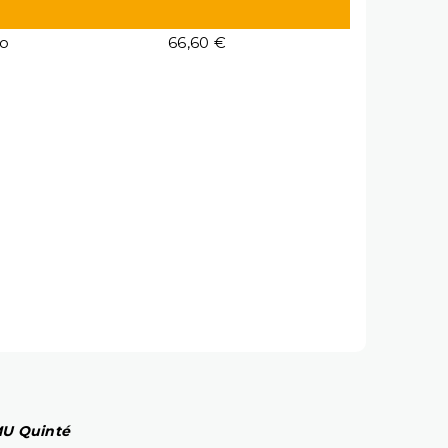
io
66,60 €
PMU Quinté