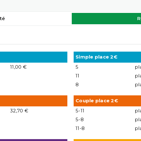
té
R
Simple place 2€
11,00 €
5
pl
11
pl
8
pl
Couple place 2€
32,70 €
5-11
pl
5-8
pl
11-8
pl