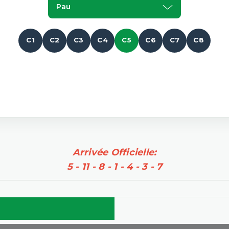
Pau
C1
C2
C3
C4
C5
C6
C7
C8
Arrivée Officielle:
5 - 11 - 8 - 1 - 4 - 3 - 7