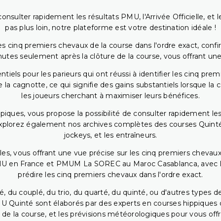
onsulter rapidement les résultats PMU, l'Arrivée Officielle, e
pas plus loin, notre plateforme est votre destination idéale !
 cinq premiers chevaux de la course dans l'ordre exact, confirm
utes seulement après la clôture de la course, vous offrant une
iels pour les parieurs qui ont réussi à identifier les cinq pre
 la cagnotte, ce qui signifie des gains substantiels lorsque la
les joueurs cherchant à maximiser leurs bénéfices.
piques, vous propose la possibilité de consulter rapidement les
. Explorez également nos archives complètes des courses Quinté
jockeys, et les entraîneurs.
bles, vous offrant une vue précise sur les cinq premiers chevaux
PMU en France et PMUM La SOREC au Maroc Casablanca, avec les 
prédire les cinq premiers chevaux dans l'ordre exact.
, du couplé, du trio, du quarté, du quinté, ou d'autres types d
U Quinté sont élaborés par des experts en courses hippiques qu
 de la course, et les prévisions météorologiques pour vous offrir