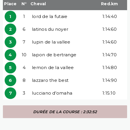
Place
N°
Cheval
Red.km
1
1
lord de la futaie
1:14:40
2
6
latinos du noyer
1:14:60
3
7
lupin de la vallee
1:14:60
4
10
lapon de bertrange
1:14:70
5
4
lemon de la vallee
1:14:80
6
8
lazzaro the best
1:14:90
7
3
lucciano d'omaha
1:15:10
DURÉE DE LA COURSE : 2:32:52