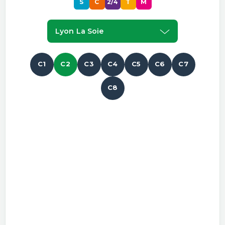
S
C
2/4
T
M
Lyon La Soie
C1
C2
C3
C4
C5
C6
C7
C8