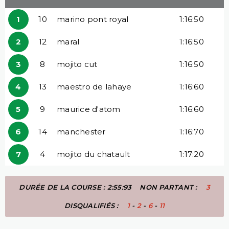
1
10
marino pont royal
1:16:50
2
12
maral
1:16:50
3
8
mojito cut
1:16:50
4
13
maestro de lahaye
1:16:60
5
9
maurice d'atom
1:16:60
6
14
manchester
1:16:70
7
4
mojito du chatault
1:17:20
DURÉE DE LA COURSE : 2:55:93
NON PARTANT :
3
DISQUALIFIÉS :
1
-
2
-
6
-
11