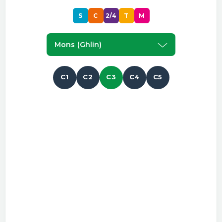
S
C
2/4
T
M
Mons (ghlin)
C1
C2
C3
C4
C5