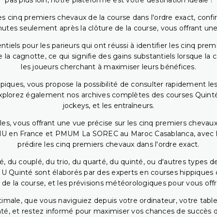
pas plus loin, notre plateforme est votre destination idéale !
 cinq premiers chevaux de la course dans l'ordre exact, confirm
utes seulement après la clôture de la course, vous offrant une
iels pour les parieurs qui ont réussi à identifier les cinq pre
 la cagnotte, ce qui signifie des gains substantiels lorsque la
les joueurs cherchant à maximiser leurs bénéfices.
piques, vous propose la possibilité de consulter rapidement les
. Explorez également nos archives complètes des courses Quinté
jockeys, et les entraîneurs.
bles, vous offrant une vue précise sur les cinq premiers chevaux
PMU en France et PMUM La SOREC au Maroc Casablanca, avec les 
prédire les cinq premiers chevaux dans l'ordre exact.
, du couplé, du trio, du quarté, du quinté, ou d'autres types d
U Quinté sont élaborés par des experts en courses hippiques qu
 de la course, et les prévisions météorologiques pour vous offrir
ptimale, que vous naviguiez depuis votre ordinateur, votre t
té, et restez informé pour maximiser vos chances de succès dan