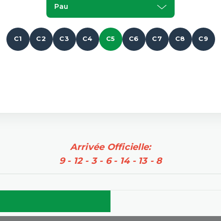
Pau
C1
C2
C3
C4
C5
C6
C7
C8
C9
Arrivée Officielle:
9 - 12 - 3 - 6 - 14 - 13 - 8