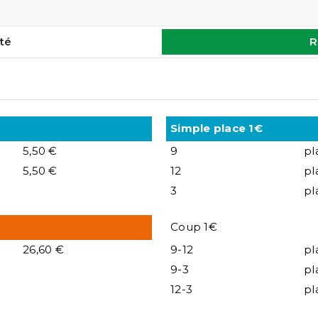
té
R
Simple place 1€
5,50 €
9
pl
5,50 €
12
pl
3
pl
Coup 1€
26,60 €
9-12
pl
9-3
pl
12-3
pl