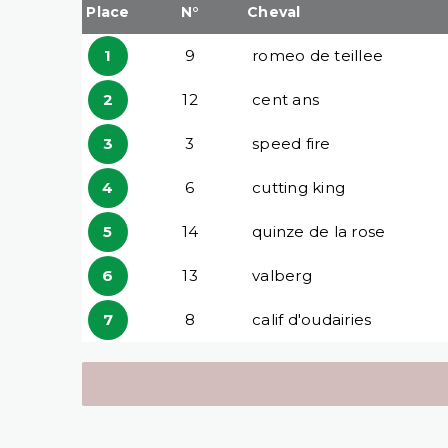
Place
N°
Cheval
1
9
romeo de teillee
2
12
cent ans
3
3
speed fire
4
6
cutting king
5
14
quinze de la rose
6
13
valberg
7
8
calif d'oudairies