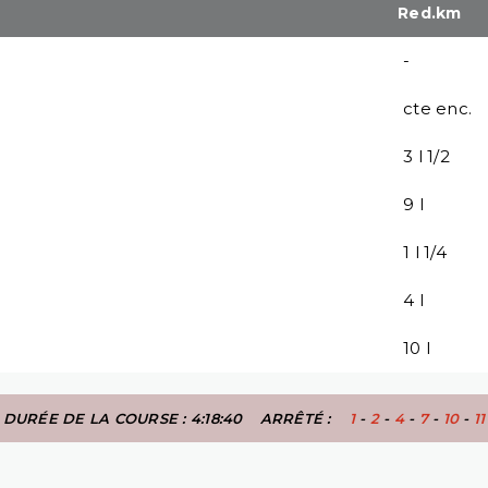
Red.km
-
cte enc.
3 l 1/2
9 l
1 l 1/4
4 l
10 l
DURÉE DE LA COURSE : 4:18:40
ARRÊTÉ :
1
-
2
-
4
-
7
-
10
-
11