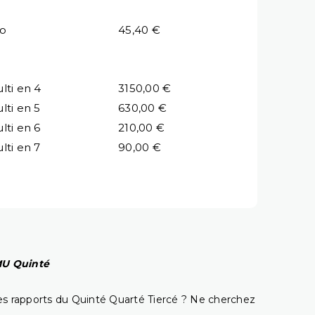
io
45,40 €
lti en 4
3150,00 €
lti en 5
630,00 €
lti en 6
210,00 €
lti en 7
90,00 €
PMU Quinté
t les rapports du Quinté Quarté Tiercé ? Ne cherchez