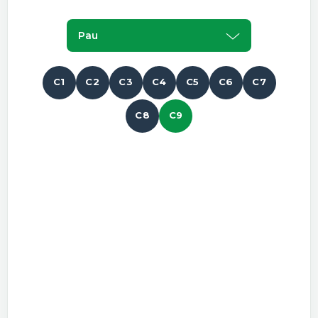
Pau
C1
C2
C3
C4
C5
C6
C7
C8
C9