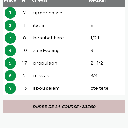
Place
N°
Cheval
Red.km
1
7
upper house
-
2
1
itathir
6 l
3
8
beaubahhare
1/2 l
4
10
zandwaking
3 l
5
17
propulsion
2 l 1/2
6
2
miss as
3/4 l
7
13
abou selem
cte tete
DURÉE DE LA COURSE : 2:33:90