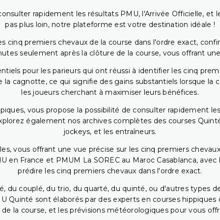
onsulter rapidement les résultats PMU, l'Arrivée Officielle, e
pas plus loin, notre plateforme est votre destination idéale !
 cinq premiers chevaux de la course dans l'ordre exact, confirm
utes seulement après la clôture de la course, vous offrant une
iels pour les parieurs qui ont réussi à identifier les cinq pre
 la cagnotte, ce qui signifie des gains substantiels lorsque la
les joueurs cherchant à maximiser leurs bénéfices.
piques, vous propose la possibilité de consulter rapidement les
. Explorez également nos archives complètes des courses Quinté
jockeys, et les entraîneurs.
bles, vous offrant une vue précise sur les cinq premiers chevaux
PMU en France et PMUM La SOREC au Maroc Casablanca, avec les 
prédire les cinq premiers chevaux dans l'ordre exact.
, du couplé, du trio, du quarté, du quinté, ou d'autres types d
U Quinté sont élaborés par des experts en courses hippiques qu
 de la course, et les prévisions météorologiques pour vous offrir