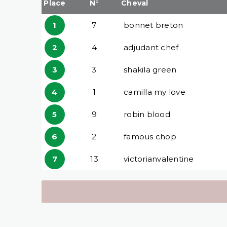
Place
N°
Cheval
1
7
bonnet breton
2
4
adjudant chef
3
3
shakila green
4
1
camilla my love
5
9
robin blood
6
2
famous chop
7
13
victorianvalentine