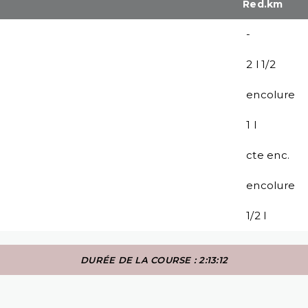
Red.km
-
2 l 1/2
encolure
1 l
cte enc.
encolure
1/2 l
DURÉE DE LA COURSE : 2:13:12