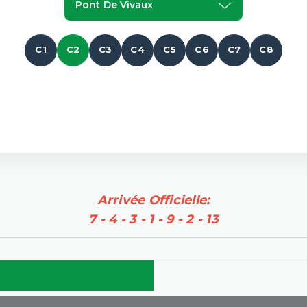
Pont De Vivaux
C1
C2
C3
C4
C5
C6
C7
C8
Arrivée Officielle:
7 - 4 - 3 - 1 - 9 - 2 - 13