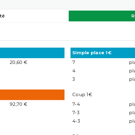
té
R
Simple place 1€
20,60 €
7
pl
4
pl
3
pl
Coup 1€
92,70 €
7-4
pl
7-3
pl
4-3
pl