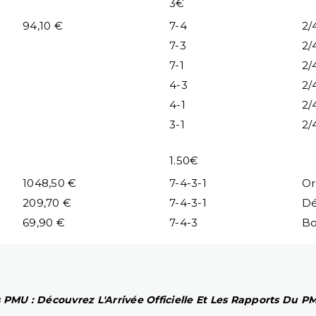
3€
94,10 €
7-4
2/
7-3
2/
7-1
2/
4-3
2/
4-1
2/
3-1
2/
1.50€
1048,50 €
7-4-3-1
Or
209,70 €
7-4-3-1
Dé
69,90 €
7-4-3
B
 PMU : Découvrez L'Arrivée Officielle Et Les Rapports Du 