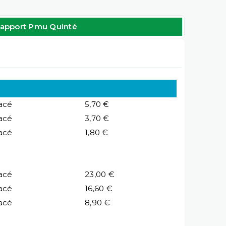
apport Pmu Quinté
acé
5,70 €
acé
3,70 €
acé
1,80 €
acé
23,00 €
acé
16,60 €
acé
8,90 €