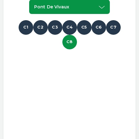
Pont De Vivaux
C1
C2
C3
C4
C5
C6
C7
C8