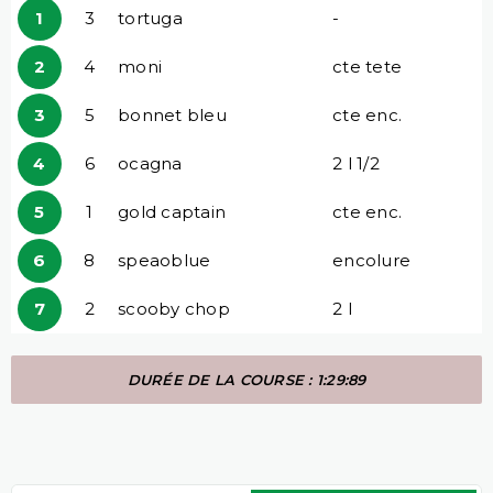
1
3
tortuga
-
2
4
moni
cte tete
3
5
bonnet bleu
cte enc.
4
6
ocagna
2 l 1/2
5
1
gold captain
cte enc.
6
8
speaoblue
encolure
7
2
scooby chop
2 l
DURÉE DE LA COURSE : 1:29:89