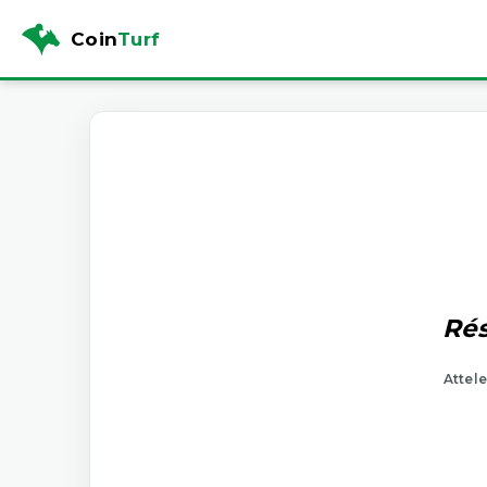
Coin
Turf
Rés
Attele