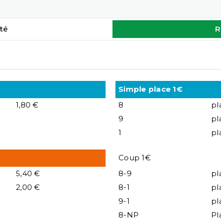
té
R
Simple place 1€
1,80 €
8
pl
9
pl
1
pl
Coup 1€
5,40 €
8-9
pl
2,00 €
8-1
pl
9-1
pl
8-NP
Pl