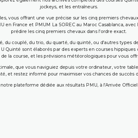
. Explorez également nos archives complètes des courses Quinté
jockeys, et les entraîneurs.
bles, vous offrant une vue précise sur les cinq premiers chevaux
PMU en France et PMUM La SOREC au Maroc Casablanca, avec les 
prédire les cinq premiers chevaux dans l'ordre exact.
, du couplé, du trio, du quarté, du quinté, ou d'autres types d
U Quinté sont élaborés par des experts en courses hippiques qu
 de la course, et les prévisions météorologiques pour vous offrir
ptimale, que vous naviguiez depuis votre ordinateur, votre t
té, et restez informé pour maximiser vos chances de succès dan
notre plateforme dédiée aux résultats PMU, à l'Arrivée Officiell