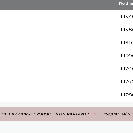
Red.
1:15:4
1:15:8
1:16:1
1:16:9
1:17:4
1:17:7
1:17:8
DE LA COURSE : 2:38:30
NON PARTANT :
5
DISQUALIFIÉS