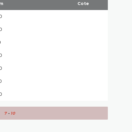
km
Cote
0
0
0
0
0
0
0
 :
7
-
10