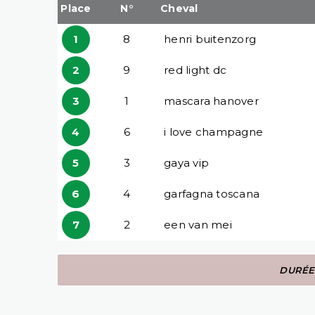
Place
N°
Cheval
1
8
henri buitenzorg
2
9
red light dc
3
1
mascara hanover
4
6
i love champagne
5
3
gaya vip
6
4
garfagna toscana
7
2
een van mei
DURÉE 